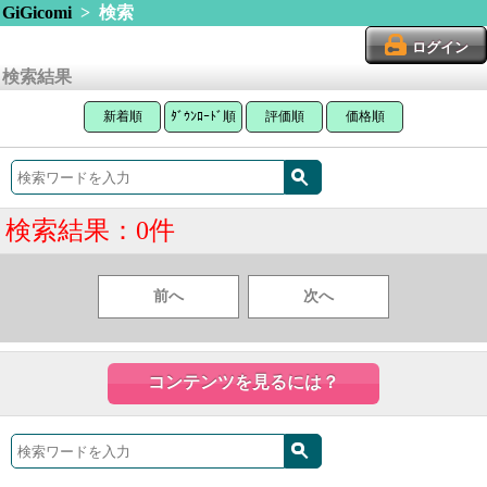
GiGicomi
> 検索
ログイン
検索結果
新着順
ﾀﾞｳﾝﾛｰﾄﾞ順
評価順
価格順
検索結果：0件
前へ
次へ
コンテンツを見るには？