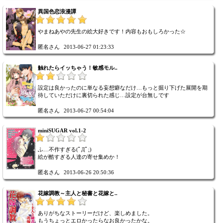
異国色恋浪漫譚
やまねあやの先生の絵大好きです！内容もおもしろかった☆
匿名さん
2013-06-27 01:23:33
触れたらイッちゃう！敏感モル..
設定は良かったのに単なる妄想癖なだけ…もっと掘り下げた展開を期
待していただけに裏切られた感じ…設定が台無しです
匿名さん
2013-06-27 00:54:04
miniSUGAR vol.1-2
ふ…不作すぎる(ﾟДﾟ;)
絵が酷すぎる人達の寄せ集めか！
匿名さん
2013-06-26 20:50:36
花嫁調教～主人と秘書と花嫁と..
ありがちなストーリーだけど、楽しめました。
もうちょっとエロかったらなお良かったかな。