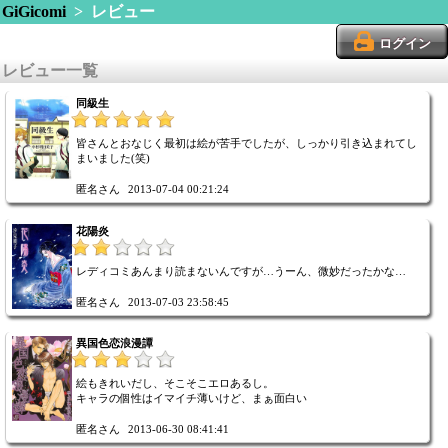
GiGicomi
> レビュー
ログイン
レビュー一覧
同級生
皆さんとおなじく最初は絵が苦手でしたが、しっかり引き込まれてし
まいました(笑)
匿名さん
2013-07-04 00:21:24
花陽炎
レディコミあんまり読まないんですが…うーん、微妙だったかな…
匿名さん
2013-07-03 23:58:45
異国色恋浪漫譚
絵もきれいだし、そこそこエロあるし。
キャラの個性はイマイチ薄いけど、まぁ面白い
匿名さん
2013-06-30 08:41:41