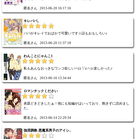
匿名さん
2013-06-20 16:17:16
キレパパ。
パパがキレイでおばかで可愛いです☆話もおもしろい♪
匿名さん
2013-06-20 11:37:18
わんことにゃんこ1
私もあんなおっきなワンコ欲しいヘ(≧▽≦ヘ)♪楽しかった♪
匿名さん
2013-06-16 13:34:44
ロマンチックください
表題どきどきしたぁ！他にも短編がはいっており、飽きずに読めまし
た。
匿名さん
2013-06-14 22:29:34
強淫調教-悪魔系男子のアイシ..