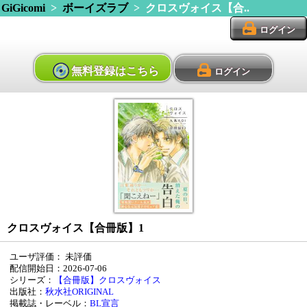
GiGicomi
>
ボーイズラブ
> クロスヴォイス【合..
ログイン
無料登録はこちら
ログイン
クロスヴォイス【合冊版】1
ユーザ評価：
未評価
配信開始日：2026-07-06
シリーズ：
【合冊版】クロスヴォイス
出版社：
秋水社ORIGINAL
掲載誌・レーベル：
BL宣言