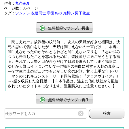
作者：
九条AOI
ページ数：85ページ
タグ：
ツンデレ
友達同士
学園もの
片想い
男子校生
無料登録でサンプル再生
「聞こえねー」放課後の校門前―。友人の天野が好きな福岡は、決
死の思いで告白をしたが、天野は聞こえないの一言だけ…。本当に
聞こえなかったのかそれともわざと聞こえないフリを…？思い悩み
つつも告白したことを忘れるために、普段通りに過ごそうとする福
岡。それでも天野と目が合うだけで目線を逸らしてしまう福岡に、
なぜか天野はイラついていて―!?福岡の告白に対する天野の真意は
―？学生同士のピュアでもどかしい恋のお話。甘え上手な年下×リ
ーマンのじれキュンストーリーも同時収録！『クロスヴォイス』1
～2話を収録した合冊版！【※本作品は、過去に他出版社から配信
されていたタイトルになります。重複購入にご注意ください。】
無料登録でサンプル再生
検索