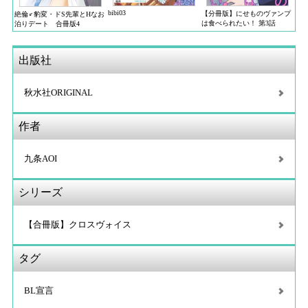
bibi03
【分冊版】にせものヴァンプ
絶倫♂豹変・ドS先輩とHなお
は食べられたい！ 第3話
泊りデート 合冊版4
出版社
秋水社ORIGINAL
作者
九条AOI
シリーズ
【合冊版】クロスヴォイス
タグ
BL宣言