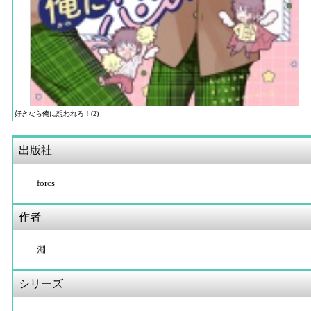
好きなら俺に想われろ！(2)
出版社
forcs
作者
淵
シリーズ