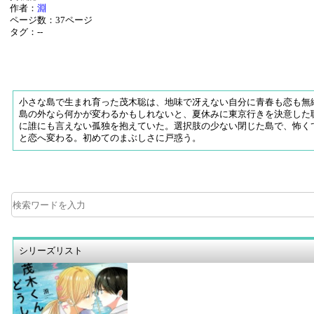
作者：
淵
ページ数：37ページ
タグ：--
小さな島で生まれ育った茂木聡は、地味で冴えない自分に青春も恋も無
島の外なら何かが変わるかもしれないと、夏休みに東京行きを決意した
に誰にも言えない孤独を抱えていた。選択肢の少ない閉じた島で、怖く
と恋へ変わる。初めてのまぶしさに戸惑う。
シリーズリスト