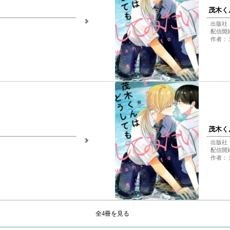
茂木く
出版社：f
配信開始日
作者： 
茂木く
出版社：f
配信開始日
作者： 
全4冊を見る