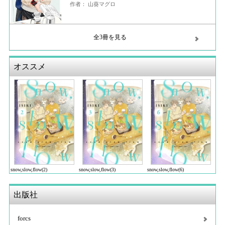
作者： 山葵マグロ
全3冊を見る
オススメ
snow,slow,flow(2)
snow,slow,flow(3)
snow,slow,flow(6)
出版社
forcs