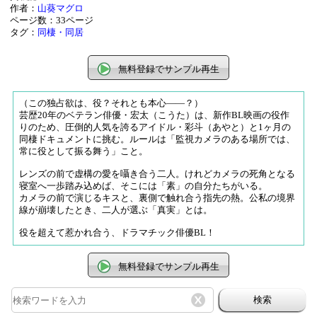
作者：
山葵マグロ
ページ数：33ページ
タグ：
同棲・同居
無料登録でサンプル再生
（この独占欲は、役？それとも本心――？）
芸歴20年のベテラン俳優・宏太（こうた）は、新作BL映画の役作
りのため、圧倒的人気を誇るアイドル・彩斗（あやと）と1ヶ月の
同棲ドキュメントに挑む。ルールは「監視カメラのある場所では、
常に役として振る舞う」こと。
レンズの前で虚構の愛を囁き合う二人。けれどカメラの死角となる
寝室へ一歩踏み込めば、そこには「素」の自分たちがいる。
カメラの前で演じるキスと、裏側で触れ合う指先の熱。公私の境界
線が崩壊したとき、二人が選ぶ「真実」とは。
役を超えて惹かれ合う、ドラマチック俳優BL！
無料登録でサンプル再生
検索