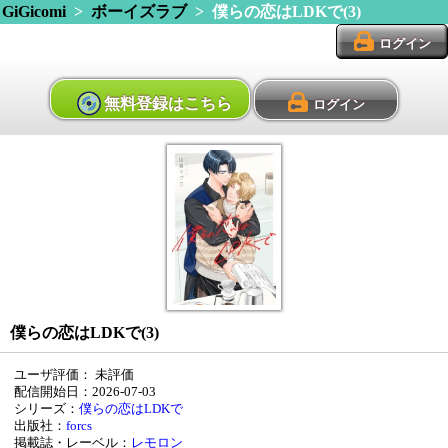
GiGicomi
>
ボーイズラブ
> 僕らの恋はLDKで(3)
ログイン
無料登録はこちら
ログイン
僕らの恋はLDKで(3)
ユーザ評価：
未評価
配信開始日：2026-07-03
シリーズ：
僕らの恋はLDKで
出版社：
forcs
掲載誌・レーベル：
レモロン