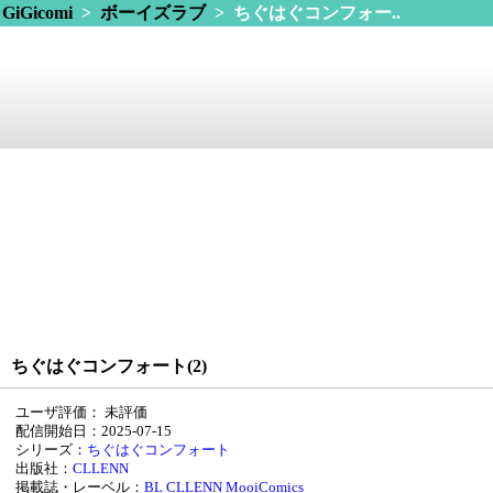
GiGicomi
>
ボーイズラブ
> ちぐはぐコンフォー..
ちぐはぐコンフォート(2)
ユーザ評価：
未評価
配信開始日：2025-07-15
シリーズ：
ちぐはぐコンフォート
出版社：
CLLENN
掲載誌・レーベル：
BL CLLENN
MooiComics