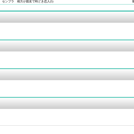
センプラ 相方が親友で時どき恋人(5)