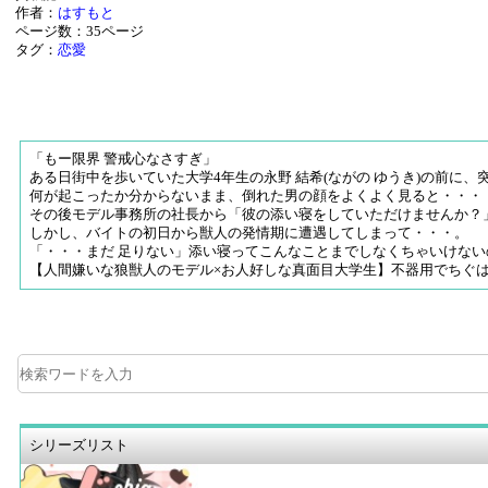
作者：
はすもと
ページ数：35ページ
タグ：
恋愛
「もー限界 警戒心なさすぎ」
ある日街中を歩いていた大学4年生の永野 結希(ながの ゆうき)の前に
何が起こったか分からないまま、倒れた男の顔をよくよく見ると・・・・
その後モデル事務所の社長から「彼の添い寝をしていただけませんか？
しかし、バイトの初日から獣人の発情期に遭遇してしまって・・・。
「・・・まだ 足りない」添い寝ってこんなことまでしなくちゃいけないの
【人間嫌いな狼獣人のモデル×お人好しな真面目大学生】不器用でちぐ
シリーズリスト