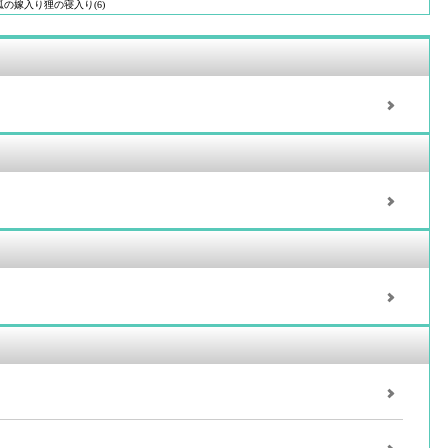
狐の嫁入り狸の寝入り(6)