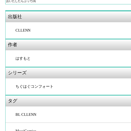
おいたしたらぶって(4)
出版社
CLLENN
作者
はすもと
シリーズ
ちぐはぐコンフォート
タグ
BL CLLENN
MooiComics