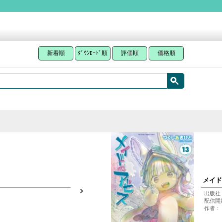
新着順
ﾀﾞｳﾝﾛｰﾄﾞ順
評価順
価格順
メイド
出版社
配信開始
作者：