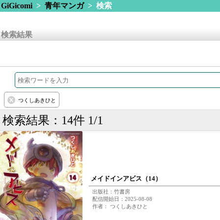
GiGicomi
>
青年マンガ
> 検索
検索結果
つくしあきひと
検索結果：14件 1/1
メイドインアビス（14）
出版社：竹書房
配信開始日：2025-08-08
作者： つくしあきひと