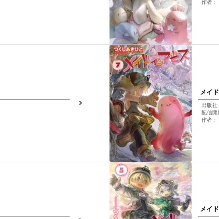
作者：
メイド
出版社
配信開始
作者：
メイド