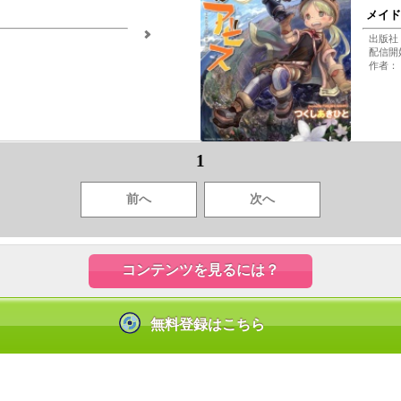
メイド
出版社
配信開始
作者：
1
前へ
次へ
コンテンツを見るには？
無料登録はこちら
|
|
お問合せ
よくあるご質問