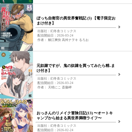
ぼっち自衛官の異世界奮戦記 (5) 【電子限定お
まけ付き】
出版社：幻冬舎コミックス
配信開始日：2026-03-24
作者： 舳江爽快 高舛ナヲキ るろお
元奴隷ですが、鬼の奴隷を買ってみたら精..ま
け付き】
出版社：幻冬舎コミックス
配信開始日：2026-03-24
作者： 天晴にこ 斎藤岬
おっさんのリメイク冒険日記(13) 〜オートキ
ャンプから始まる異世界満喫ライフ〜
出版社：幻冬舎コミックス
配信開始日：2026-02-24