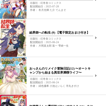
出版社：幻冬舎コミックス
配信開始日：2025-07-28
作者： 冬月光輝 た介 てんまそ
結界師への転生 (9) 【電子限定おまけ付き】
出版社：幻冬舎コミックス
配信開始日：2025-06-24
作者： 片岡直太郎 装一 雫綺一生
おっさんのリメイク冒険日記(12) 〜オートキ
ャンプから始まる異世界満喫ライフ〜
出版社：幻冬舎コミックス
配信開始日：2025-06-24
作者： 緋色優希 小池えいらく 市丸きすけ