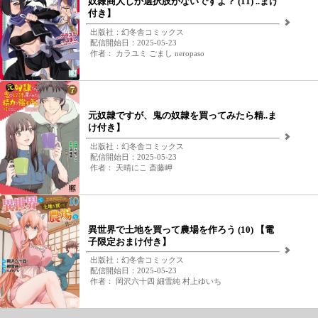
奴隷商人しか選択肢がないですよ？ (11) ..まけ
付き】
出版社：幻冬舎コミックス
配信開始日：2025-05-23
作者： カラユミ ごまし neropaso
元奴隷ですが、鬼の奴隷を買ってみたら精..ま
け付き】
出版社：幻冬舎コミックス
配信開始日：2025-05-23
作者： 天晴にこ 斎藤岬
異世界で土地を買って農場を作ろう (10) 【電
子限定おまけ付き】
出版社：幻冬舎コミックス
配信開始日：2025-05-23
作者： 岡沢六十四 細雪純 村上ゆいち