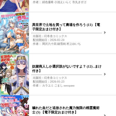
作者： 緋色優希 小池えいらく 市丸きすけ
異世界で土地を買って農場を作ろう (11) 【電
子限定おまけ付き】
出版社：幻冬舎コミックス
配信開始日：2026-02-24
作者： 岡沢六十四 細雪純 村上ゆいち
奴隷商人しか選択肢がないですよ？ (12) ..まけ
付き】
出版社：幻冬舎コミックス
配信開始日：2026-01-23
作者： カラユミ ごまし neropaso
穢れた血だと追放された魔力無限の精霊魔術
士 (5) 【電子限定おまけ付き】