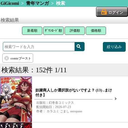
GiGicomi
>
青年マンガ
> 検索
ログイン
検索結果
新着順
ﾀﾞｳﾝﾛｰﾄﾞ順
評価順
価格順
絞り込み
comicブースト
検索結果：152件 1/11
奴隷商人しか選択肢がないですよ？ (13) ..まけ
付き】
出版社：幻冬舎コミックス
配信開始日：2026-07-23
作者： カラユミ ごまし neropaso