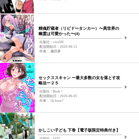
精魂貯蔵者（リビドータンカー）〜異世界の
幽霊は可愛かった〜(4)
出版社：viviON
配信開始日：2026-06-12
作者： 蘭田夢
セックススキャン ー最大多数の女を落とす攻
略法ー２５
出版社：Rush！
配信開始日：2026-06-05
作者： Oj burn7
かしこい子ども 下巻【電子版限定特典付き】
出版社：GOT