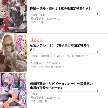
怪鼠一見帳・花札 2【電子版限定特典付き】
出版社：GOT
配信開始日：2026-07-21
作者： 1号
オススメ
竜宮ホテル（１）【電子単行本限定特典付
き】
出版社：徳間書店(COMICリュウ／COMICユニコー
ン)
配信開始日：2026-07-13
作者： 村山早紀 月ノ輪航介
精魂貯蔵者（リビドータンカー）〜異世界の
幽霊は可愛かった〜(5)
出版社：viviON
配信開始日：2026-07-10
作者： 蘭田夢