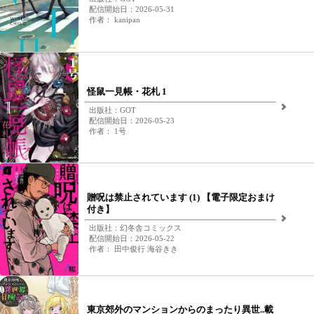
配信開始日：2026-05-31
作者： kanipan
怪鼠一見帳・花札 1
出版社：GOT
配信開始日：2026-05-23
作者： 1号
贈呪は禁止されています (1) 【電子限定おまけ
付き】
出版社：幻冬舎コミックス
配信開始日：2026-05-22
作者： 田中俊行 海谷きき
東京郊外のマンションからのまったり異世..載