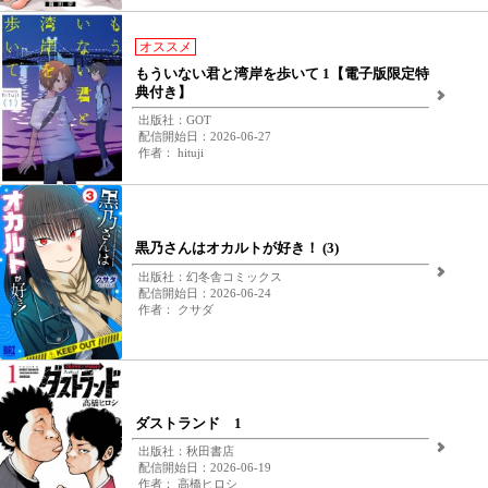
オススメ
もういない君と湾岸を歩いて 1【電子版限定特
典付き】
出版社：GOT
配信開始日：2026-06-27
作者： hituji
黒乃さんはオカルトが好き！ (3)
出版社：幻冬舎コミックス
配信開始日：2026-06-24
作者： クサダ
ダストランド 1
出版社：秋田書店
配信開始日：2026-06-19
作者： 高橋ヒロシ