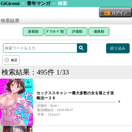
GiGicomi
>
青年マンガ
> 検索
ログイン
検索結果
新着順
ﾀﾞｳﾝﾛｰﾄﾞ順
評価順
価格順
絞り込み
幽霊
検索結果：495件 1/33
セックススキャン ー最大多数の女を落とす攻
略法ー２６
出版社：Rush！
配信開始日：2026-08-07
作者： Oj burn7