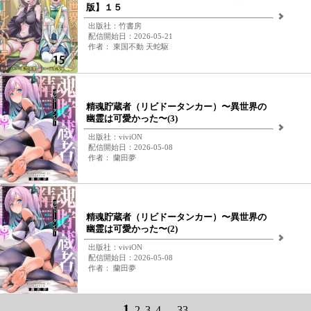
版】１５
出版社：竹書房
配信開始日：2026-05-21
作者： 東国不動 天蛇駆
精魂貯蔵者（リビドータンカー）〜異世界の
幽霊は可愛かった〜(3)
出版社：viviON
配信開始日：2026-05-08
作者： 蘭田夢
精魂貯蔵者（リビドータンカー）〜異世界の
幽霊は可愛かった〜(2)
出版社：viviON
配信開始日：2026-05-08
作者： 蘭田夢
1
2
3
4
...
33