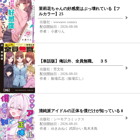
茉莉花ちゃんの好感度はぶっ壊れている【フ
ルカラー】25
出版社：wwwave comics
配信開始日：2026-08-06
作者： 小麦りん
【単話版】俺以外、全員無職。 ３５
出版社：芳文社
配信開始日：2026-08-01
作者： 板場広志（板場広し）
清純派アイドルの正体を僕だけが知っている 8
出版社：シーモアコミックス
配信開始日：2026-08-01
作者： ゆきみねく 武田かい 鳥木木鳥