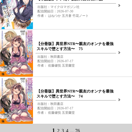
出版社：マイクロマガジン社
配信開始日：2026-07-30
作者： はねつか 五月蒼 竹花ノート
【分冊版】異世界NTR〜親友のオンナを最強
スキルで堕とす方法〜 75
出版社：秋田書店
配信開始日：2026-07-17
作者： 佐藤健悦 五里蘭堂
【分冊版】異世界NTR〜親友のオンナを最強
スキルで堕とす方法〜 74
出版社：秋田書店
配信開始日：2026-07-17
作者： 佐藤健悦 五里蘭堂
1
2
3
4
...
76