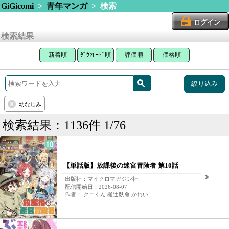
GiGicomi
>
青年マンガ
> 検索
ログイン
検索結果
新着順
ﾀﾞｳﾝﾛｰﾄﾞ順
評価順
価格順
絞り込み
幼なじみ
検索結果：1136件 1/76
【単話版】放課後の迷宮冒険者 第10話
出版社：マイクロマガジン社
配信開始日：2026-08-07
作者： クニくん 樋辻臥命 かれい