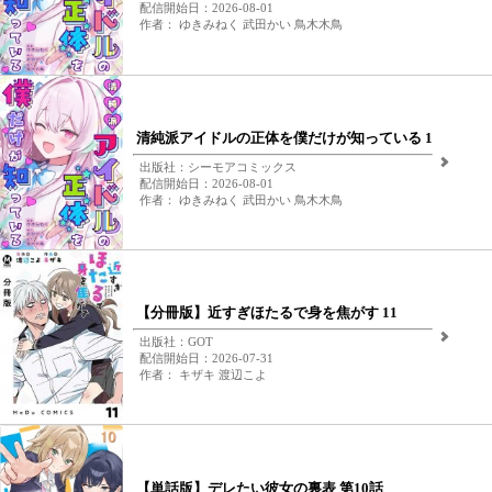
配信開始日：2026-08-01
作者： ゆきみねく 武田かい 鳥木木鳥
清純派アイドルの正体を僕だけが知っている 1
出版社：シーモアコミックス
配信開始日：2026-08-01
作者： ゆきみねく 武田かい 鳥木木鳥
【分冊版】近すぎほたるで身を焦がす 11
出版社：GOT
配信開始日：2026-07-31
作者： キザキ 渡辺こよ
【単話版】デレたい彼女の裏表 第10話