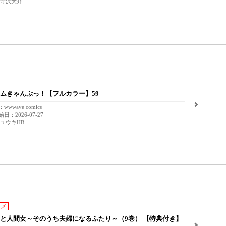
 寺沢大介
ムきゃんぷっ！【フルカラー】59
wwave comics
日：2026-07-27
 ユウキHB
スメ
と人間女～そのうち夫婦になるふたり～（9巻） 【特典付き】