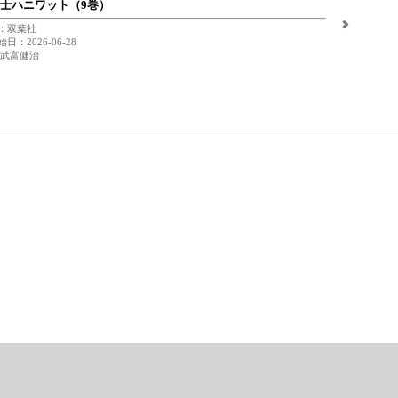
士ハニワット（9巻）
：双葉社
日：2026-06-28
 武富健治