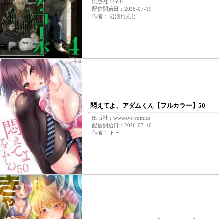
出版社：GOT
配信開始日：2026-07-19
作者： 岩浪れんじ
悶えてよ、アダムくん【フルカラー】50
出版社：wwwave comics
配信開始日：2026-07-16
作者： トヨ