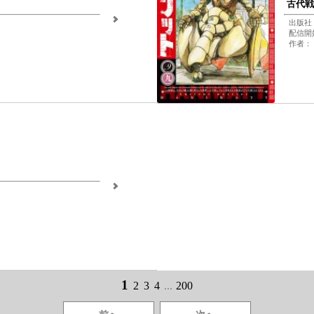
古代戦
出版社
配信開始
作者：
1
2
3
4
...
200