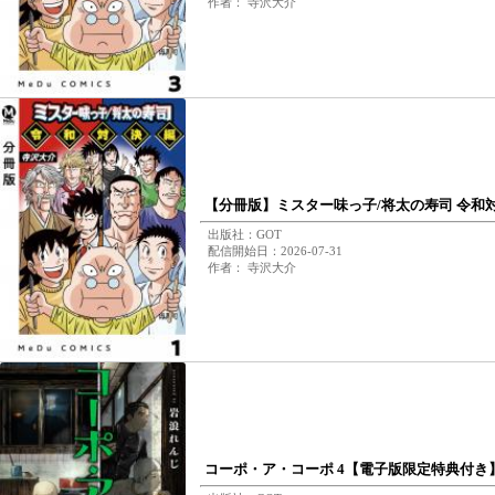
作者： 寺沢大介
【分冊版】ミスター味っ子/将太の寿司 令和対
出版社：GOT
配信開始日：2026-07-31
作者： 寺沢大介
コーポ・ア・コーポ 4【電子版限定特典付き