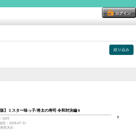
ログイン
絞り込み
版】ミスター味っ子/将太の寿司 令和対決編 6
：GOT
日：2026-07-31
 寺沢大介