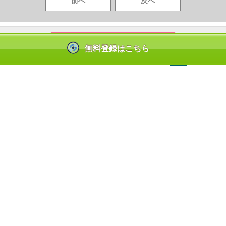
前へ
次へ
コンテンツを見るには？
無料登録はこちら
|
|
お問合せ
よくあるご質問
ンテンツ使用許諾を得た正規版配信サービスであることを示す登録商標（登録番
しているサービスの一覧はこちら→
https://aebs.or.jp/
(C) GiGicomi