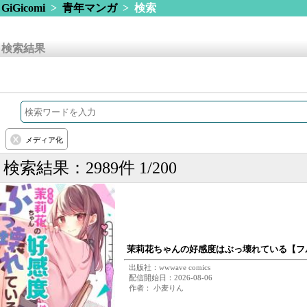
GiGicomi
>
青年マンガ
> 検索
検索結果
メディア化
検索結果：2989件 1/200
茉莉花ちゃんの好感度はぶっ壊れている【フ
出版社：wwwave comics
配信開始日：2026-08-06
作者： 小麦りん