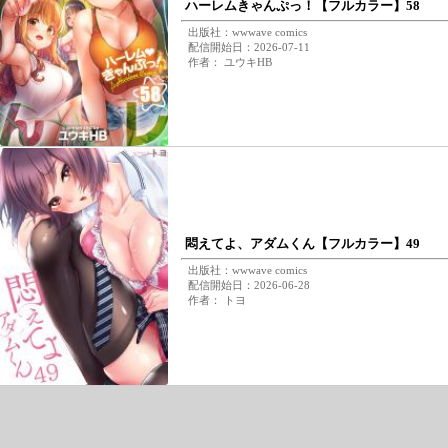
ハーレムきゃんぷっ！【フルカラー】58
出版社：wwwave comics
配信開始日：2026-07-11
作者： ユウキHB
悶えてよ、アダムくん【フルカラー】49
出版社：wwwave comics
配信開始日：2026-06-28
作者： トヨ