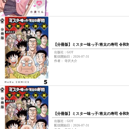
【分冊版】ミスター味っ子/将太の寿司 令和対
出版社：GOT
配信開始日：2026-07-31
作者： 寺沢大介
【分冊版】ミスター味っ子/将太の寿司 令和対
出版社：GOT
配信開始日：2026-07-31