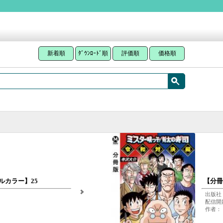
新着順
ﾀﾞｳﾝﾛｰﾄﾞ順
評価順
価格順
ルカラー】25
【分冊
出版社
配信開始
作者：