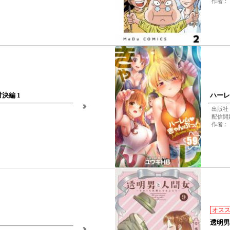
作者：
決編 1
ハーレ
出版社：w
配信開始
作者：
オス
】
透明男