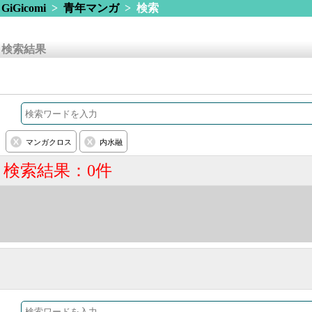
GiGicomi
>
青年マンガ
> 検索
検索結果
マンガクロス
内水融
検索結果：0件