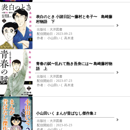
表白のとき 小諸日記〜藤村と冬子〜 島崎藤
村物語 下
出版社：大洋図書
配信開始日：2023-09-23
作者： 小山田いく 高木達
青春の賦〜乱れて熱き吾身には〜 島崎藤村物
語 上
出版社：大洋図書
配信開始日：2023-07-23
作者： 小山田いく 高木達
小山田いく まんが昔ばなし傑作集 2
出版社：大洋図書
配信開始日：2023-05-23
作者： 小山田いく