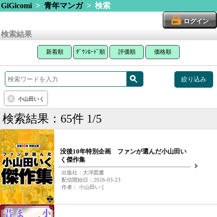
GiGicomi
>
青年マンガ
> 検索
ログイン
検索結果
新着順
ﾀﾞｳﾝﾛｰﾄﾞ順
評価順
価格順
絞り込み
小山田いく
検索結果：65件 1/5
没後10年特別企画 ファンが選んだ小山田い
く傑作集
出版社：大洋図書
配信開始日：2026-03-23
作者： 小山田いく