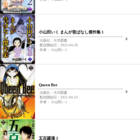
小山田いく まんが昔ばなし傑作集 1
出版社：大洋図書
配信開始日：2023-04-28
作者： 小山田いく
Queen Bee
出版社：大洋図書
配信開始日：2021-04-23
作者： 小山田いく
五百羅漢 3