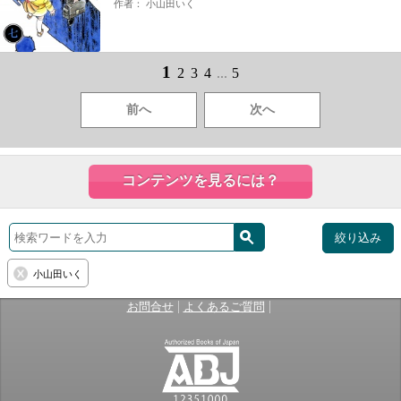
作者： 小山田いく
1
2
3
4
...
5
前へ
次へ
コンテンツを見るには？
絞り込み
小山田いく
|
|
お問合せ
よくあるご質問