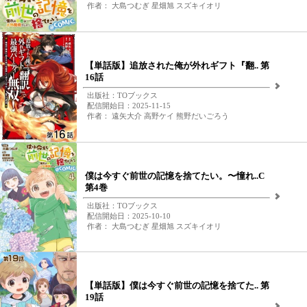
作者： 大島つむぎ 星畑旭 スズキイオリ
【単話版】追放された俺が外れギフト『翻.. 第
16話
出版社：TOブックス
配信開始日：2025-11-15
作者： 遠矢大介 高野ケイ 熊野だいごろう
僕は今すぐ前世の記憶を捨てたい。〜憧れ..C
第4巻
出版社：TOブックス
配信開始日：2025-10-10
作者： 大島つむぎ 星畑旭 スズキイオリ
【単話版】僕は今すぐ前世の記憶を捨てた.. 第
19話