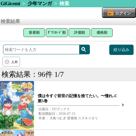
GiGicomi
>
少年マンガ
> 検索
ログイン
検索結果
新着順
ﾀﾞｳﾝﾛｰﾄﾞ順
評価順
価格順
絞り込み
人外
検索結果：96件 1/7
僕は今すぐ前世の記憶を捨てたい。〜憧れ..C
第5巻
出版社：TOブックス
配信開始日：2026-07-15
作者： 大島つむぎ 星畑旭 スズキイオリ