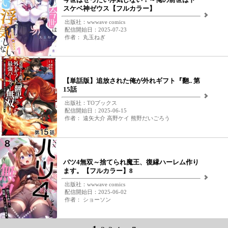
スケベ神ゼウス【フルカラー】
出版社：wwwave comics
配信開始日：2025-07-23
作者： 丸玉ねぎ
【単話版】追放された俺が外れギフト『翻.. 第
15話
出版社：TOブックス
配信開始日：2025-06-15
作者： 遠矢大介 高野ケイ 熊野だいごろう
バツ4無双～捨てられ魔王、復縁ハーレム作り
ます。【フルカラー】8
出版社：wwwave comics
配信開始日：2025-06-02
作者： ショーソン