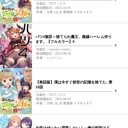
出版社：TOブックス
配信開始日：2025-10-01
作者： 大島つむぎ 星畑旭 スズキイオリ
バツ4無双～捨てられ魔王、復縁ハーレム作り
ます。【フルカラー】9
出版社：wwwave comics
配信開始日：2025-08-30
作者： ショーソン
【単話版】僕は今すぐ前世の記憶を捨てた.. 第
18話
出版社：TOブックス
配信開始日：2025-08-01
作者： 大島つむぎ 星畑旭 スズキイオリ
今世はぜったい浮気しない！～俺の前世はド