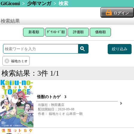
GiGicomi
>
少年マンガ
> 検索
ログイン
検索結果
新着順
ﾀﾞｳﾝﾛｰﾄﾞ順
評価順
価格順
絞り込み
福地カミオ
検索結果：3件 1/1
怪獣のトカゲ 3
出版社：秋田書店
配信開始日：2020-09-08
作者： 福地カミオ 山本崇一朗