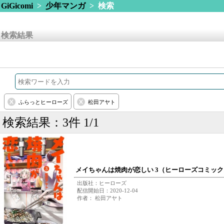
GiGicomi
>
少年マンガ
> 検索
検索結果
ふらっとヒーローズ
松田アヤト
検索結果：3件 1/1
メイちゃんは焼肉が恋しい 3（ヒーローズコミック
出版社：ヒーローズ
配信開始日：2020-12-04
作者： 松田アヤト