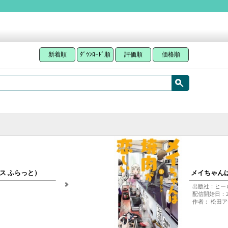
新着順
ﾀﾞｳﾝﾛｰﾄﾞ順
評価順
価格順
ス ふらっと）
メイちゃんは
出版社：ヒー
配信開始日：202
作者： 松田