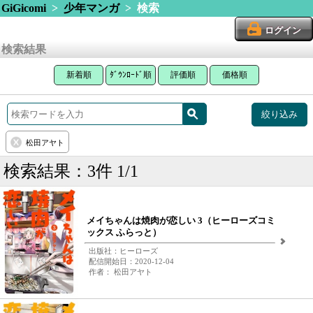
GiGicomi
>
少年マンガ
> 検索
ログイン
検索結果
新着順
ﾀﾞｳﾝﾛｰﾄﾞ順
評価順
価格順
絞り込み
松田アヤト
検索結果：3件 1/1
メイちゃんは焼肉が恋しい 3（ヒーローズコミ
ックス ふらっと）
出版社：ヒーローズ
配信開始日：2020-12-04
作者： 松田アヤト