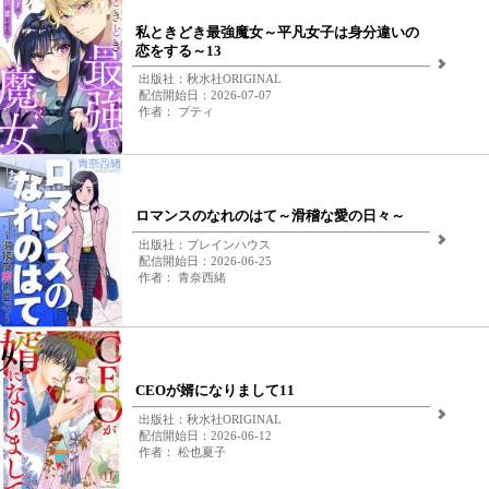
私ときどき最強魔女～平凡女子は身分違いの
恋をする～13
出版社：秋水社ORIGINAL
配信開始日：2026-07-07
作者： プティ
ロマンスのなれのはて～滑稽な愛の日々～
出版社：ブレインハウス
配信開始日：2026-06-25
作者： 青奈西緒
CEOが婿になりまして11
出版社：秋水社ORIGINAL
配信開始日：2026-06-12
作者： 松也夏子