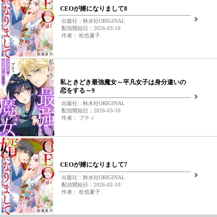
CEOが婿になりまして8
出版社：秋水社ORIGINAL
配信開始日：2026-03-16
作者： 松也夏子
私ときどき最強魔女～平凡女子は身分違いの
恋をする～9
出版社：秋水社ORIGINAL
配信開始日：2026-03-10
作者： プティ
CEOが婿になりまして7
出版社：秋水社ORIGINAL
配信開始日：2026-02-19
作者： 松也夏子