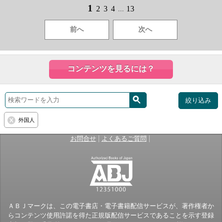
1
2
3
4
...
13
前へ
次へ
コンテンツを見るには？
絞り込み
外国人
|
|
お問合せ
よくあるご質問
ＡＢＪマークは、この電子書店・電子書籍配信サービスが、著作権者か
らコンテンツ使用許諾を得た正規版配信サービスであることを示す登録