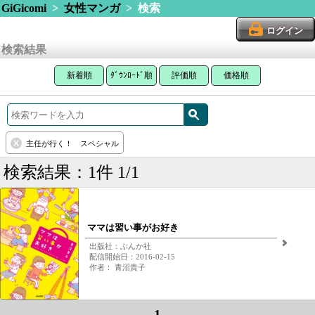
GiGicomi
>
女性マンガ
> 検索
ログイン
検索結果
新着順
ﾀﾞｳﾝﾛｰﾄﾞ順
評価順
価格順
主任が行く！ スペシャル
検索結果：1件 1/1
ママは習い事がお好き
出版社：ぶんか社
配信開始日：2016-02-15
作者： 青沼貴子
1