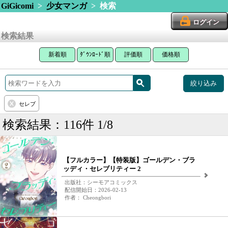
GiGicomi
>
少女マンガ
> 検索
ログイン
検索結果
新着順
ﾀﾞｳﾝﾛｰﾄﾞ順
評価順
価格順
絞り込み
セレブ
検索結果：116件 1/8
【フルカラー】【特装版】ゴールデン・ブラ
ッディ・セレブリティー 2
出版社：シーモアコミックス
配信開始日：2026-02-13
作者： Cheongbori