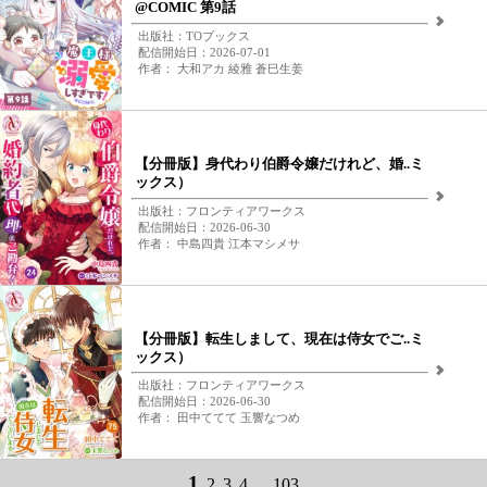
@COMIC 第9話
出版社：TOブックス
配信開始日：2026-07-01
作者： 大和アカ 綾雅 蒼巳生姜
【分冊版】身代わり伯爵令嬢だけれど、婚..ミ
ックス）
出版社：フロンティアワークス
配信開始日：2026-06-30
作者： 中島四貴 江本マシメサ
【分冊版】転生しまして、現在は侍女でご..ミ
ックス）
出版社：フロンティアワークス
配信開始日：2026-06-30
作者： 田中ててて 玉響なつめ
1
2
3
4
...
103