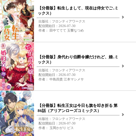
【分冊版】転生しまして、現在は侍女でご..ミ
ックス）
出版社：フロンティアワークス
配信開始日：2026-07-30
作者： 田中ててて 玉響なつめ
【分冊版】身代わり伯爵令嬢だけれど、婚..ミ
ックス）
出版社：フロンティアワークス
配信開始日：2026-07-30
作者： 中島四貴 江本マシメサ
【分冊版】転生王女は今日も旗を叩き折る 第
86話（アリアンローズコミックス）
出版社：フロンティアワークス
配信開始日：2026-07-30
作者： 玉岡かがり ビス