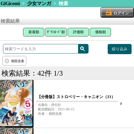
GiGicomi
>
少女マンガ
> 検索
ログイン
検索結果
新着順
ﾀﾞｳﾝﾛｰﾄﾞ順
評価順
価格順
絞り込み
朔田浩美
検索結果：42件 1/3
【分冊版】ストロベリー・キャニオン（33）
出版社：祥伝社
配信開始日：2021-06-15
作者： 朔田浩美