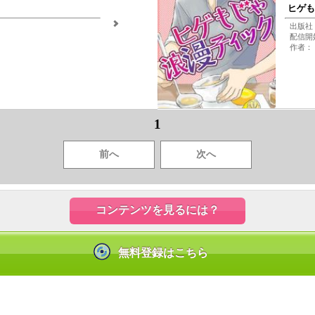
ヒゲも
出版社
配信開始
作者：
1
前へ
次へ
コンテンツを見るには？
無料登録はこちら
|
|
お問合せ
よくあるご質問