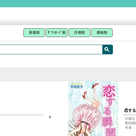
新着順
ﾀﾞｳﾝﾛｰﾄﾞ順
評価順
価格順
恋する
出版社
配信開始
作者：