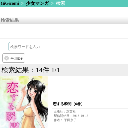
GiGicomi
>
少女マンガ
> 検索
検索結果
平田京子
検索結果：14件 1/1
恋する瞬間（6巻）
出版社：双葉社
配信開始日：2018-10-13
作者： 平田京子