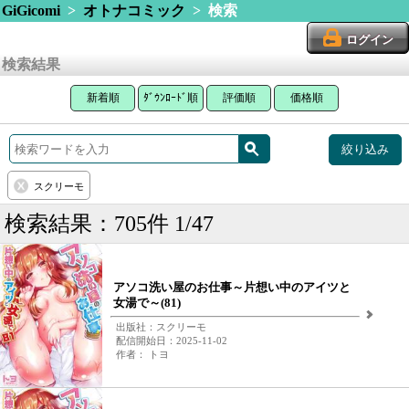
GiGicomi
>
オトナコミック
> 検索
ログイン
検索結果
新着順
ﾀﾞｳﾝﾛｰﾄﾞ順
評価順
価格順
絞り込み
スクリーモ
検索結果：705件 1/47
アソコ洗い屋のお仕事～片想い中のアイツと
女湯で～(81)
出版社：スクリーモ
配信開始日：2025-11-02
作者： トヨ