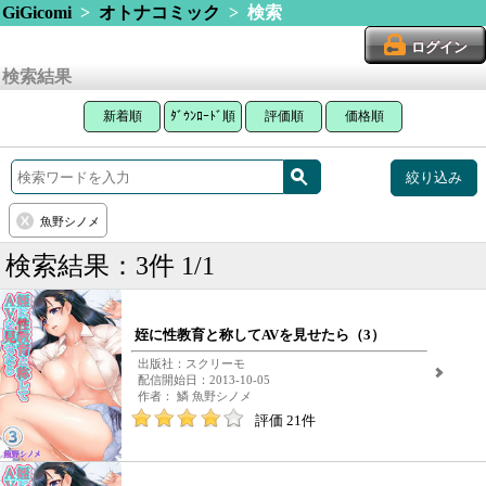
GiGicomi
>
オトナコミック
> 検索
ログイン
検索結果
新着順
ﾀﾞｳﾝﾛｰﾄﾞ順
評価順
価格順
絞り込み
魚野シノメ
検索結果：3件 1/1
姪に性教育と称してAVを見せたら（3）
出版社：スクリーモ
配信開始日：2013-10-05
作者： 鱗 魚野シノメ
評価 21件