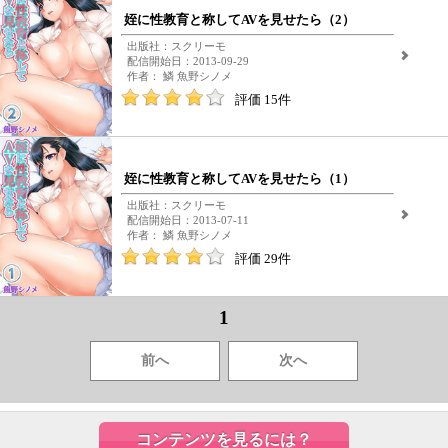
姪に性教育と称してAVを見せたら（2）
出版社：スクリーモ
配信開始日：2013-09-29
作者： 鱗 魚野シノメ
評価 15件
姪に性教育と称してAVを見せたら（1）
出版社：スクリーモ
配信開始日：2013-07-11
作者： 鱗 魚野シノメ
評価 29件
1
前へ
次へ
コンテンツを見るには？