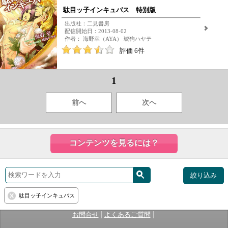
駄目ッ子インキュバス 特別版
出版社：二見書房
配信開始日：2013-08-02
作者： 海野幸（AYA） 琥狗ハヤテ
評価 6件
1
前へ
次へ
コンテンツを見るには？
絞り込み
駄目ッ子インキュバス
|
|
お問合せ
よくあるご質問