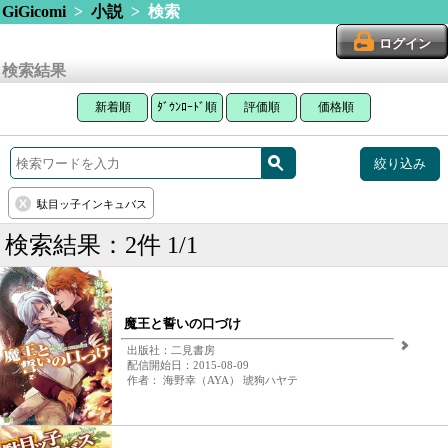
GiGicomi
>
小説
> 検索
ログイン
検索結果
新着順
ﾀﾞｳﾝﾛｰﾄﾞ順
評価順
価格順
絞り込み
駄目ッ子インキュバス
検索結果：2件 1/1
魔王と誓いの口づけ
出版社：二見書房
配信開始日：2015-08-09
作者： 海野幸（AYA） 琥狗ハヤテ