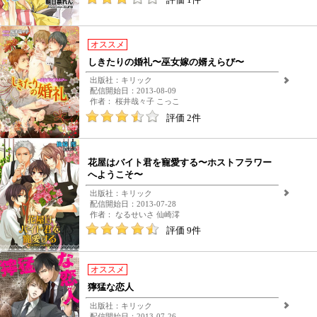
評価 1件
オススメ
しきたりの婚礼〜巫女嫁の婿えらび〜
出版社：キリック
配信開始日：2013-08-09
作者： 桜井哉々子 こっこ
評価 2件
花屋はバイト君を寵愛する〜ホストフラワー
へようこそ〜
出版社：キリック
配信開始日：2013-07-28
作者： なるせいさ 仙崎澪
評価 9件
オススメ
獰猛な恋人
出版社：キリック
配信開始日：2013-07-26