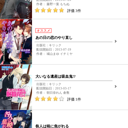
作者： 藤野一葉 もちぬ
評価 3件
オススメ
あの日の恋のやり直し
出版社：キリック
配信開始日：2013-07-19
作者： 城山まゆ イチミヤ
大いなる遺産は吸血鬼!?
出版社：キリック
配信開始日：2013-03-17
作者： 朝日奈れん 倉敷
評価 1件
咎人は暁に焦がれる