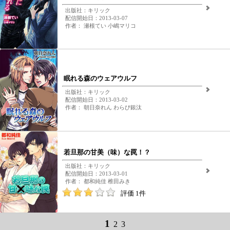
出版社：キリック
配信開始日：2013-03-07
作者： 瀬根てい 小嶋マリコ
眠れる森のウェアウルフ
出版社：キリック
配信開始日：2013-03-02
作者： 朝日奈れん わらび銀汰
若旦那の甘美（味）な罠！？
出版社：キリック
配信開始日：2013-03-01
作者： 都和純佳 椎田みき
評価 1件
1
2
3