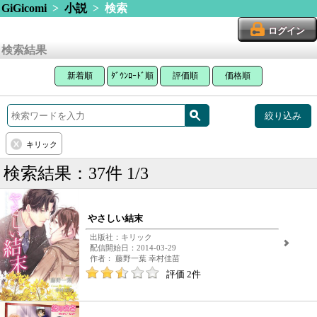
GiGicomi
>
小説
> 検索
ログイン
検索結果
新着順
ﾀﾞｳﾝﾛｰﾄﾞ順
評価順
価格順
絞り込み
キリック
検索結果：37件 1/3
やさしい結末
出版社：キリック
配信開始日：2014-03-29
作者： 藤野一葉 幸村佳苗
評価 2件