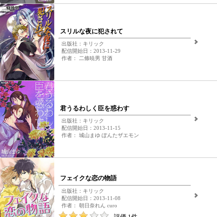
スリルな夜に犯されて
出版社：キリック
配信開始日：2013-11-29
作者： 二條暁男 甘酒
君うるわしく臣を惑わす
出版社：キリック
配信開始日：2013-11-15
作者： 城山まゆ ぽんたザエモン
フェイクな恋の物語
出版社：キリック
配信開始日：2013-11-08
作者： 朝日奈れん curo