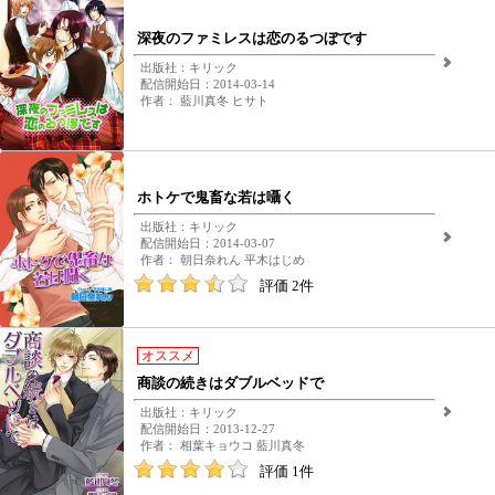
深夜のファミレスは恋のるつぼです
出版社：キリック
配信開始日：2014-03-14
作者： 藍川真冬 ヒサト
ホトケで鬼畜な若は囁く
出版社：キリック
配信開始日：2014-03-07
作者： 朝日奈れん 平木はじめ
評価 2件
オススメ
商談の続きはダブルベッドで
出版社：キリック
配信開始日：2013-12-27
作者： 相葉キョウコ 藍川真冬
評価 1件