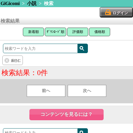
GiGicomi
>
小説
> 検索
ログイン
検索結果
新着順
ﾀﾞｳﾝﾛｰﾄﾞ順
評価順
価格順
辰巳仁
検索結果：0件
前へ
次へ
コンテンツを見るには？