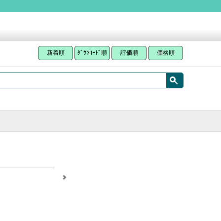
新着順
ﾀﾞｳﾝﾛｰﾄﾞ順
評価順
価格順