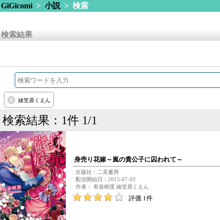
GiGicomi
>
小説
> 検索
検索結果
緒笠原くえん
検索結果：1件 1/1
身売り花嫁～嵐の貴公子に囚われて～
出版社：二見書房
配信開始日：2015-07-03
作者： 有坂樹里 緒笠原くえん
評価 1件