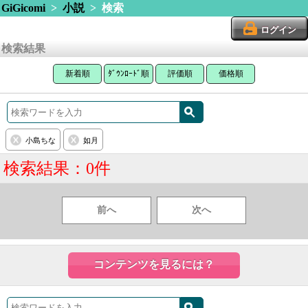
GiGicomi
>
小説
> 検索
ログイン
検索結果
新着順
ﾀﾞｳﾝﾛｰﾄﾞ順
評価順
価格順
小島ちな
如月
検索結果：0件
前へ
次へ
コンテンツを見るには？