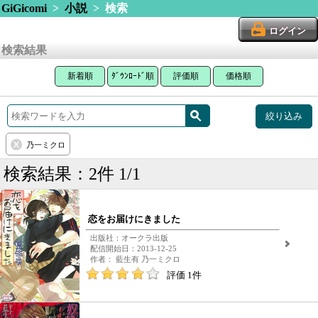
GiGicomi
>
小説
> 検索
ログイン
検索結果
新着順
ﾀﾞｳﾝﾛｰﾄﾞ順
評価順
価格順
絞り込み
乃一ミクロ
検索結果：2件 1/1
恋をお届けにきました
出版社：オークラ出版
配信開始日：2013-12-25
作者： 藍生有 乃一ミクロ
評価 1件