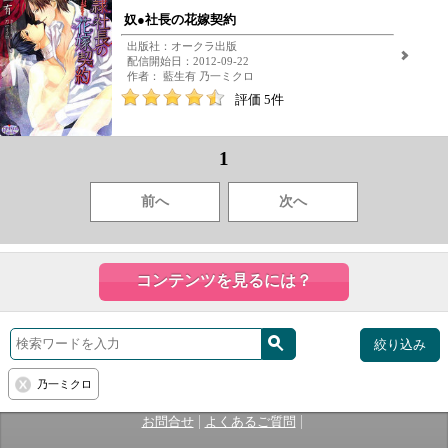
奴●社長の花嫁契約
出版社：オークラ出版
配信開始日：2012-09-22
作者： 藍生有 乃一ミクロ
評価 5件
1
前へ
次へ
コンテンツを見るには？
絞り込み
乃一ミクロ
|
|
お問合せ
よくあるご質問