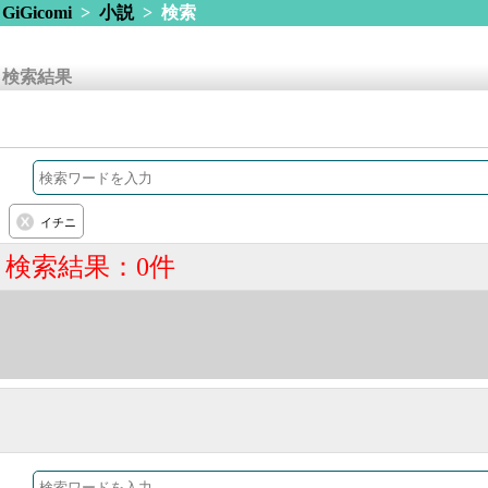
GiGicomi
>
小説
> 検索
検索結果
イチニ
検索結果：0件