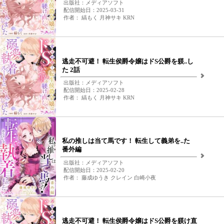
出版社：メディアソフト
配信開始日：2025-03-31
作者： 縞もく 月神サキ KRN
逃走不可避！ 転生侯爵令嬢はドS公爵を躾..し
た 2話
出版社：メディアソフト
配信開始日：2025-02-28
作者： 縞もく 月神サキ KRN
私の推しは当て馬です！ 転生して義弟を..た
番外編
出版社：メディアソフト
配信開始日：2025-02-20
作者： 藤成ゆうき クレイン 白崎小夜
逃走不可避！ 転生侯爵令嬢はドS公爵を躾け直