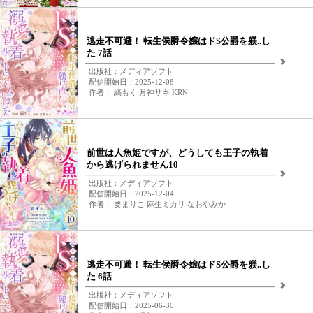
逃走不可避！ 転生侯爵令嬢はドS公爵を躾..し
た 7話
出版社：メディアソフト
配信開始日：2025-12-08
作者： 縞もく 月神サキ KRN
前世は人魚姫ですが、どうしても王子の執着
から逃げられません10
出版社：メディアソフト
配信開始日：2025-12-04
作者： 要まりこ 麻生ミカリ なおやみか
逃走不可避！ 転生侯爵令嬢はドS公爵を躾..し
た 6話
出版社：メディアソフト
配信開始日：2025-06-30