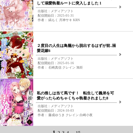
して溺愛執着ルートに突入しました 1
出版社：メディアソフト
配信開始日：2025-01-31
作者： 縞もく 月神サキ KRN
２度目の人生は鳥籠から脱出するはずが前..溺
愛花嫁6
出版社：メディアソフト
配信開始日：2025-01-16
作者： 石崎真信 クレイン 旭炬
私の推しは当て馬です！ 転生して義弟を可
愛がったらめちゃくちゃ執着されました8
出版社：メディアソフト
配信開始日：2024-10-03
作者： 藤成ゆうき クレイン 白崎小夜
1
2
3
4
...
15