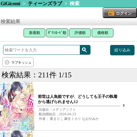
GiGicomi
>
ティーンズラブ
> 検索
ログイン
検索結果
新着順
ﾀﾞｳﾝﾛｰﾄﾞ順
評価順
価格順
絞り込み
ラブキッシュ
検索結果：211件 1/15
前世は人魚姫ですが、どうしても王子の執着
から逃げられません12
出版社：メディアソフト
配信開始日：2026-04-23
作者： 要まりこ 麻生ミカリ なおやみか