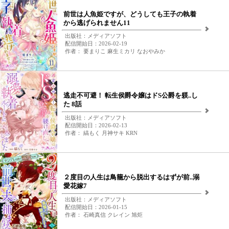
前世は人魚姫ですが、どうしても王子の執着
から逃げられません11
出版社：メディアソフト
配信開始日：2026-02-19
作者： 要まりこ 麻生ミカリ なおやみか
逃走不可避！ 転生侯爵令嬢はドS公爵を躾..し
た 8話
出版社：メディアソフト
配信開始日：2026-02-13
作者： 縞もく 月神サキ KRN
２度目の人生は鳥籠から脱出するはずが前..溺
愛花嫁7
出版社：メディアソフト
配信開始日：2026-01-15
作者： 石崎真信 クレイン 旭炬