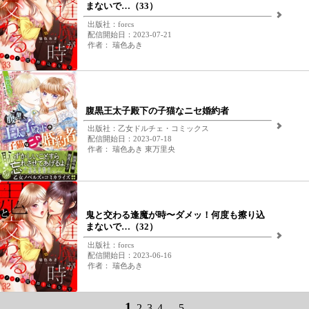
まないで…（33）
出版社：forcs
配信開始日：2023-07-21
作者： 瑞色あき
腹黒王太子殿下の子猫なニセ婚約者
出版社：乙女ドルチェ・コミックス
配信開始日：2023-07-18
作者： 瑞色あき 東万里央
鬼と交わる逢魔が時〜ダメッ！何度も擦り込
まないで…（32）
出版社：forcs
配信開始日：2023-06-16
作者： 瑞色あき
1
2
3
4
...
5