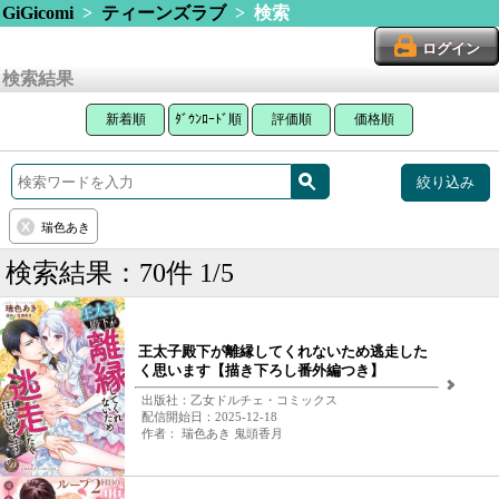
GiGicomi
>
ティーンズラブ
> 検索
ログイン
検索結果
新着順
ﾀﾞｳﾝﾛｰﾄﾞ順
評価順
価格順
絞り込み
瑞色あき
検索結果：70件 1/5
王太子殿下が離縁してくれないため逃走した
く思います【描き下ろし番外編つき】
出版社：乙女ドルチェ・コミックス
配信開始日：2025-12-18
作者： 瑞色あき 鬼頭香月