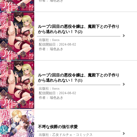
作者： 瑞色あき
ループ2回目の悪役令嬢は、魔殿下との子作り
から逃れられない！？(2)
出版社：forcs
配信開始日：2024-08-02
作者： 瑞色あき
ループ2回目の悪役令嬢は、魔殿下との子作り
から逃れられない！？(1)
出版社：forcs
配信開始日：2024-08-02
作者： 瑞色あき
不埒な侯爵の強引求愛
出版社：乙女ドルチェ・コミックス