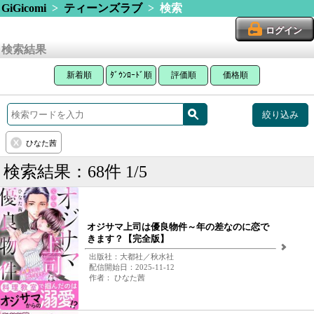
GiGicomi
>
ティーンズラブ
> 検索
ログイン
検索結果
新着順
ﾀﾞｳﾝﾛｰﾄﾞ順
評価順
価格順
絞り込み
ひなた茜
検索結果：68件 1/5
オジサマ上司は優良物件～年の差なのに恋で
きます？【完全版】
出版社：大都社／秋水社
配信開始日：2025-11-12
作者： ひなた茜