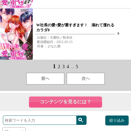
W社長の愛×愛が重すぎます！ 溺れて濡れる
カラダ8
出版社：大都社／秋水社
配信開始日：2022-05-21
作者： ひなた茜
1
2
3
4
...
5
前へ
次へ
コンテンツを見るには？
絞り込み