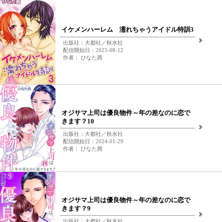
イケメンハーレム 濡れちゃうアイドル特訓3
出版社：大都社／秋水社
配信開始日：2025-08-12
作者： ひなた茜
オジサマ上司は優良物件～年の差なのに恋で
きます？10
出版社：大都社／秋水社
配信開始日：2024-01-29
作者： ひなた茜
オジサマ上司は優良物件～年の差なのに恋で
きます？9
出版社：大都社／秋水社