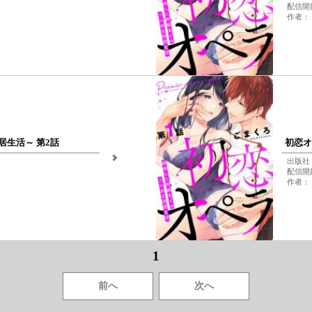
配信開始
作者：
生活～ 第2話
初恋オ
出版社：
配信開始
作者：
1
前へ
次へ