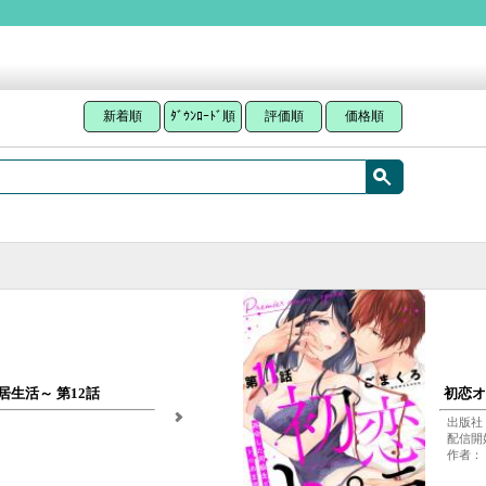
新着順
ﾀﾞｳﾝﾛｰﾄﾞ順
評価順
価格順
生活～ 第12話
初恋オ
出版社：
配信開始
作者：