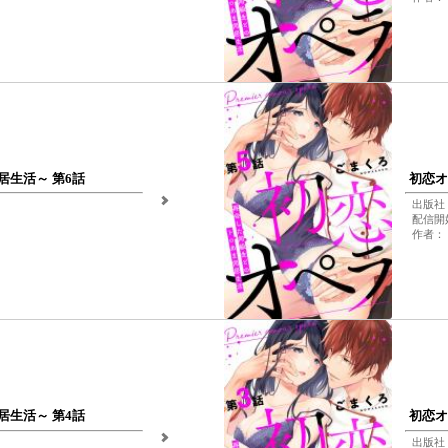
生活～ 第6話
初恋オ
出版社：
配信開始
作者：
生活～ 第4話
初恋オ
出版社：