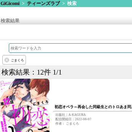
GiGicomi
>
ティーンズラブ
> 検索
検索結果
ごまくろ
検索結果：12件 1/1
初恋オペラ～再会した同級生とのトロあま同居
出版社：A-KAGURA
配信開始日：2022-08-07
作者： ごまくろ