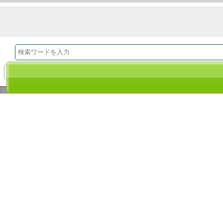
ごまくろ
ＡＢＪマークは、この電子書店・電子書籍配信サービスが、著作権者からコ