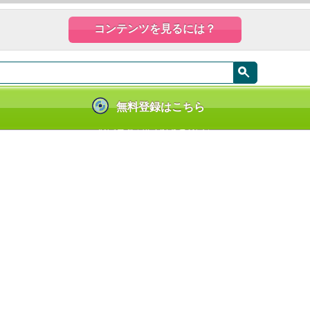
コンテンツを見るには？
無料登録はこちら
|
|
お問合せ
よくあるご質問
ンテンツ使用許諾を得た正規版配信サービスであることを示す登録商標（登録番
しているサービスの一覧はこちら→
https://aebs.or.jp/
(C) GiGicomi