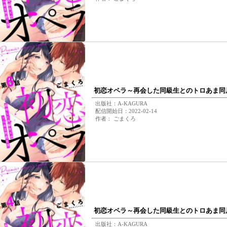
初恋オペラ～再会した同級生とのトロあま同居
出版社：A-KAGURA
配信開始日：2022-02-14
作者： ごまくろ
初恋オペラ～再会した同級生とのトロあま同居
出版社：A-KAGURA