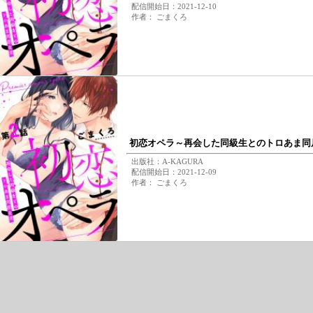
配信開始日：2021-12-10
作者： ごまくろ
初恋オペラ～再会した同級生とのトロあま同居
出版社：A-KAGURA
配信開始日：2021-12-09
作者： ごまくろ