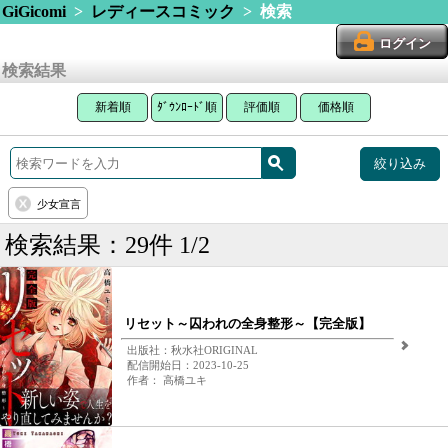
GiGicomi
>
レディースコミック
> 検索
ログイン
検索結果
新着順
ﾀﾞｳﾝﾛｰﾄﾞ順
評価順
価格順
絞り込み
少女宣言
検索結果：29件 1/2
リセット～囚われの全身整形～【完全版】
出版社：秋水社ORIGINAL
配信開始日：2023-10-25
作者： 高橋ユキ