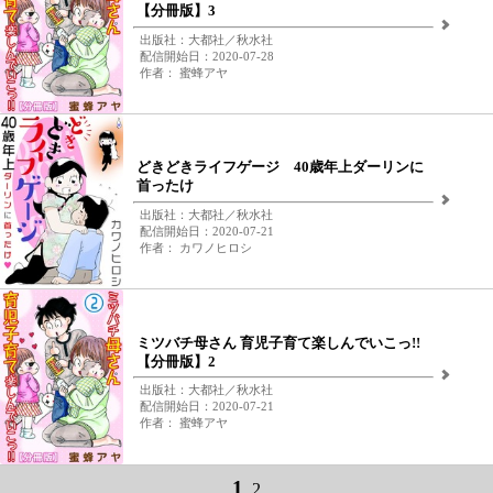
【分冊版】3
出版社：大都社／秋水社
配信開始日：2020-07-28
作者： 蜜蜂アヤ
どきどきライフゲージ 40歳年上ダーリンに
首ったけ
出版社：大都社／秋水社
配信開始日：2020-07-21
作者： カワノヒロシ
ミツバチ母さん 育児子育て楽しんでいこっ!!
【分冊版】2
出版社：大都社／秋水社
配信開始日：2020-07-21
作者： 蜜蜂アヤ
1
2