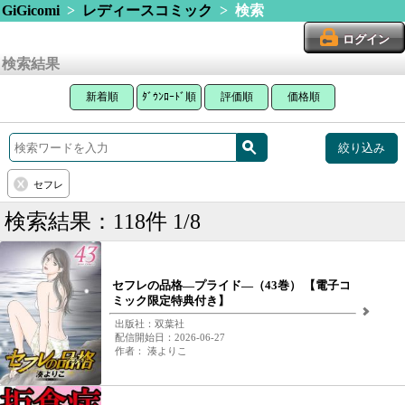
GiGicomi
>
レディースコミック
> 検索
ログイン
検索結果
新着順
ﾀﾞｳﾝﾛｰﾄﾞ順
評価順
価格順
絞り込み
セフレ
検索結果：118件 1/8
セフレの品格―プライド―（43巻） 【電子コ
ミック限定特典付き】
出版社：双葉社
配信開始日：2026-06-27
作者： 湊よりこ