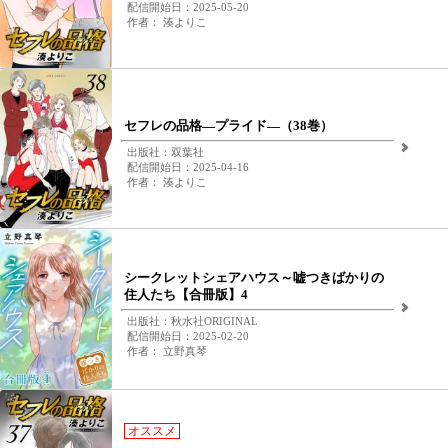
配信開始日：2025-05-20
作者： 湊よりこ
セフレの品格―プライド―（38巻）
出版社：双葉社
配信開始日：2025-04-16
作者： 湊よりこ
シークレットシェアハウス～嘘つきばかりの
住人たち【合冊版】4
出版社：秋水社ORIGINAL
配信開始日：2025-02-20
作者： 立野真琴
オススメ