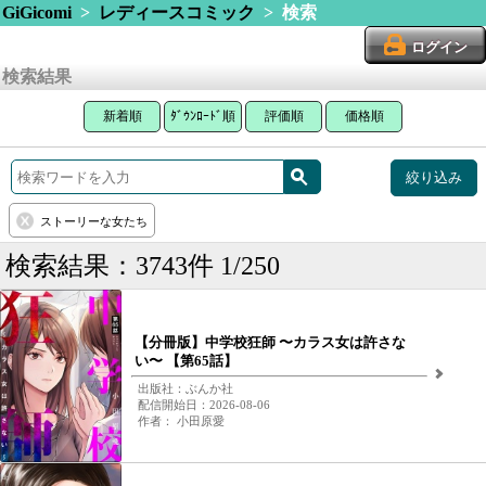
GiGicomi
>
レディースコミック
> 検索
ログイン
検索結果
新着順
ﾀﾞｳﾝﾛｰﾄﾞ順
評価順
価格順
絞り込み
ストーリーな女たち
検索結果：3743件 1/250
【分冊版】中学校狂師 〜カラス女は許さな
い〜 【第65話】
出版社：ぶんか社
配信開始日：2026-08-06
作者： 小田原愛