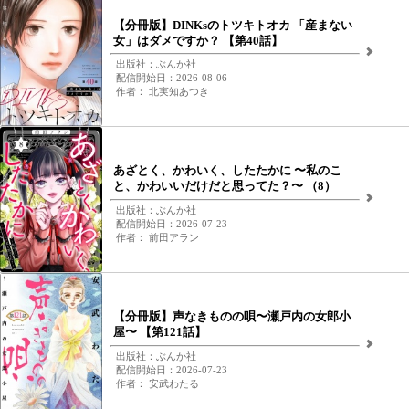
【分冊版】DINKsのトツキトオカ 「産まない
女」はダメですか？ 【第40話】
出版社：ぶんか社
配信開始日：2026-08-06
作者： 北実知あつき
あざとく、かわいく、したたかに 〜私のこ
と、かわいいだけだと思ってた？〜 （8）
出版社：ぶんか社
配信開始日：2026-07-23
作者： 前田アラン
【分冊版】声なきものの唄〜瀬戸内の女郎小
屋〜 【第121話】
出版社：ぶんか社
配信開始日：2026-07-23
作者： 安武わたる