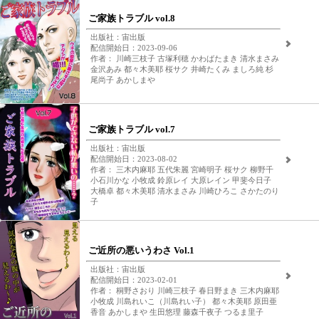
ご家族トラブル vol.8
出版社：宙出版
配信開始日：2023-09-06
作者： 川崎三枝子 古塚利穂 かわばたまき 清水まさみ
金沢あみ 都々木美耶 桜サク 井崎たくみ ましろ純 杉
尾尚子 あかしまや
ご家族トラブル vol.7
出版社：宙出版
配信開始日：2023-08-02
作者： 三木内麻耶 五代朱麗 宮崎明子 桜サク 柳野千
小石川かな 小牧成 鈴原レイ 大原レイン 甲斐今日子
大橋卓 都々木美耶 清水まさみ 川崎ひろこ さかたのり
子
ご近所の悪いうわさ Vol.1
出版社：宙出版
配信開始日：2023-02-01
作者： 桐野さおり 川崎三枝子 春日野まき 三木内麻耶
小牧成 川島れいこ（川島れい子） 都々木美耶 原田亜
香音 あかしまや 生田悠理 藤森千夜子 つるま里子