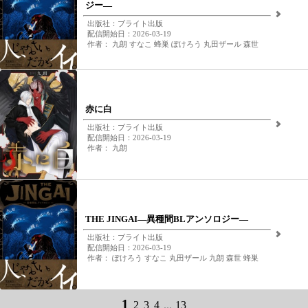
ジー―
出版社：ブライト出版
配信開始日：2026-03-19
作者： 九朗 すなこ 蜂巣 ぽけろう 丸田ザール 森世
赤に白
出版社：ブライト出版
配信開始日：2026-03-19
作者： 九朗
THE JINGAI―異種間BLアンソロジー―
出版社：ブライト出版
配信開始日：2026-03-19
作者： ぽけろう すなこ 丸田ザール 九朗 森世 蜂巣
1
2
3
4
...
13