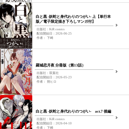
白と黒 -妖蛇と身代わりのつがい- 上【単行本
版／電子限定描き下ろしマンガ付】
出版社：KiR comics
配信開始日：2026-06-25
作者： 下崎
羅城恋月夜 分冊版（第13話）
出版社：双葉社
配信開始日：2026-05-23
作者： 朔ヒロ
白と黒 -妖蛇と身代わりのつがい- act.7 後編
出版社：KiR comics
配信開始日：2026-04-10
作者： 下崎