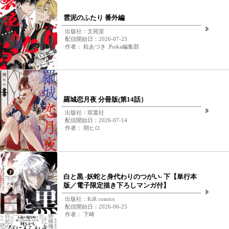
雲泥のふたり 番外編
出版社：文苑堂
配信開始日：2026-07-23
作者： 粒あづき .Poika編集部
羅城恋月夜 分冊版(第14話）
出版社：双葉社
配信開始日：2026-07-14
作者： 朔ヒロ
白と黒 -妖蛇と身代わりのつがい- 下【単行本
版／電子限定描き下ろしマンガ付】
出版社：KiR comics
配信開始日：2026-06-25
作者： 下崎