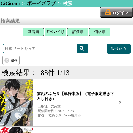
GiGicomi
>
ボーイズラブ
> 検索
ログイン
検索結果
新着順
ﾀﾞｳﾝﾛｰﾄﾞ順
評価順
価格順
絞り込み
妖怪
検索結果：183件 1/13
雲泥のふたり【単行本版】（電子限定描き下
ろし付き）
出版社：文苑堂
配信開始日：2026-07-23
作者： 粒あづき .Poika編集部