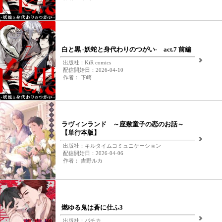
白と黒 -妖蛇と身代わりのつがい- act.7 前編
出版社：KiR comics
配信開始日：2026-04-10
作者： 下崎
ラヴィンランド ～座敷童子の恋のお話～
【単行本版】
出版社：キルタイムコミュニケーション
配信開始日：2026-04-06
作者： 吉野ルカ
燃ゆる鬼は蒼に仕ふ3
出版社：パチカ