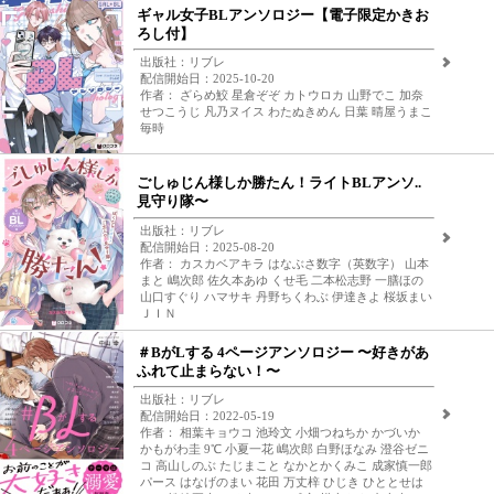
ギャル女子BLアンソロジー【電子限定かきお
ろし付】
出版社：リブレ
配信開始日：2025-10-20
作者： ざらめ鮫 星倉ぞぞ カトウロカ 山野でこ 加奈
せつこうじ 凡乃ヌイス わたぬきめん 日葉 晴屋うまこ
毎時
ごしゅじん様しか勝たん！ライトBLアンソ..
見守り隊〜
出版社：リブレ
配信開始日：2025-08-20
作者： カスカベアキラ はなぶさ数字（英数字） 山本
まと 嶋次郎 佐久本あゆ くせ毛 二本松志野 一膳ほの
山口すぐり ハマサキ 丹野ちくわぶ 伊達きよ 桜坂まい
ＪＩＮ
＃BがLする 4ページアンソロジー 〜好きがあ
ふれて止まらない！〜
出版社：リブレ
配信開始日：2022-05-19
作者： 相葉キョウコ 池玲文 小畑つねちか かづいか
かもがわ圭 9℃ 小夏一花 嶋次郎 白野ほなみ 澄谷ゼニ
コ 高山しのぶ たじまこと なかとかくみこ 成家慎一郎
パース はなげのまい 花田 万丈梓 ひじき ひととせは