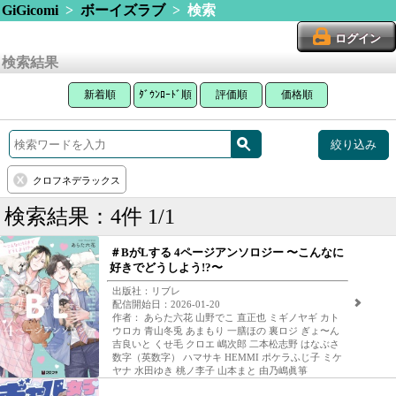
GiGicomi
>
ボーイズラブ
> 検索
ログイン
検索結果
新着順
ﾀﾞｳﾝﾛｰﾄﾞ順
評価順
価格順
絞り込み
クロフネデラックス
検索結果：4件 1/1
＃BがLする 4ページアンソロジー 〜こんなに
好きでどうしよう!?〜
出版社：リブレ
配信開始日：2026-01-20
作者： あらた六花 山野でこ 直正也 ミギノヤギ カト
ウロカ 青山冬兎 あまもり 一膳ほの 裏ロジ ぎょ〜ん
吉良いと くせ毛 クロエ 嶋次郎 二本松志野 はなぶさ
数字（英数字） ハマサキ HEMMI ポケラふじ子 ミケ
ヤナ 水田ゆき 桃ノ李子 山本まと 由乃嶋眞箏