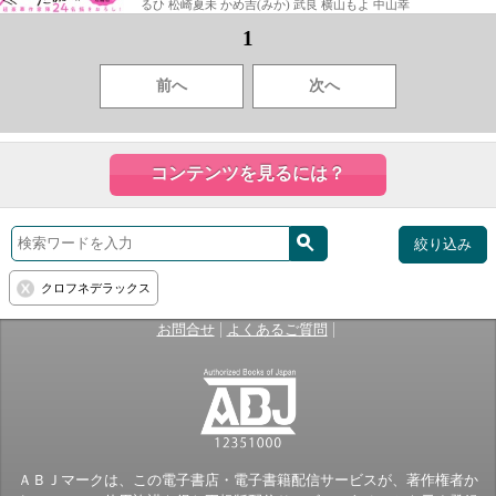
るひ 松崎夏未 かめ吉(みか) 武良 横山もよ 中山幸
1
前へ
次へ
コンテンツを見るには？
絞り込み
クロフネデラックス
|
|
お問合せ
よくあるご質問
ＡＢＪマークは、この電子書店・電子書籍配信サービスが、著作権者か