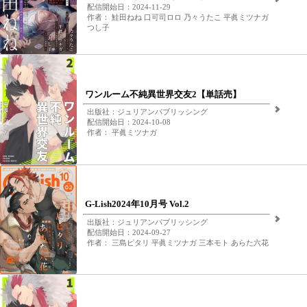
配信開始日：2024-11-29
作者： 鮭田ねね 口可司ロロ 乃々うたこ 平眞ミツナガ
つし子
ワンルーム不純異世界交友2【単話売】
出版社：ジュリアンパブリッシング
配信開始日：2024-10-08
作者： 平眞ミツナガ
G-Lish2024年10月号 Vol.2
出版社：ジュリアンパブリッシング
配信開始日：2024-09-27
作者： 三島ピタリ 平眞ミツナガ 三本モト あらた六花