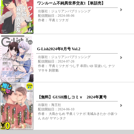
ワンルーム不純異世界交友1【単話売】
出版社：ジュリアンパブリッシング
配信開始日：2024-08-06
作者： 平眞ミツナガ
G-Lish2024年8月号 Vol.2
出版社：ジュリアンパブリッシング
配信開始日：2024-07-26
作者： 平眞ミツナガ つし子 牟田いゆ 笹波いし ナツ
マサキ 刹那魁
【無料】GUSH推しコミｖ 2024年夏号
出版社：海王社
配信開始日：2024-06-10
作者： 大島かもめ 平眞ミツナガ 滝城みきたか 小坂つ
ん わが ヤマシタク