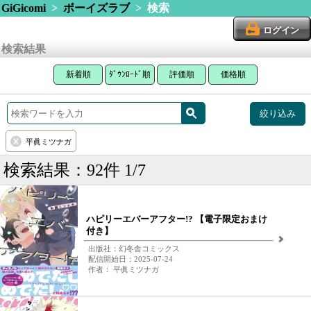
GiGicomi
>
ボーイズラブ
> 検索
ログイン
検索結果
新着順
ﾀﾞｳﾝﾛｰﾄﾞ順
評価順
価格順
絞り込み
平眞ミツナガ
検索結果：92件 1/7
ハピリーエバーアフター!? 【電子限定おまけ
付き】
出版社：幻冬舎コミックス
配信開始日：2025-07-24
作者： 平眞ミツナガ