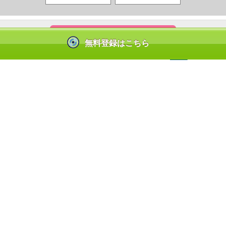
コンテンツを見るには？
無料登録はこちら
|
|
お問合せ
よくあるご質問
ンテンツ使用許諾を得た正規版配信サービスであることを示す登録商標（登録番
しているサービスの一覧はこちら→
https://aebs.or.jp/
(C) GiGicomi