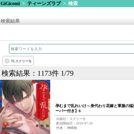
GiGicomi
>
ティーンズラブ
> 検索
検索結果
TLスクリーモ
検索結果：1173件 1/79
孕むまで乱れいけ～身代わり花嫁と軍服の猛
ーパー付き】6
出版社：スクリーモ
配信開始日：2026-07-26
作者： 神崎柚