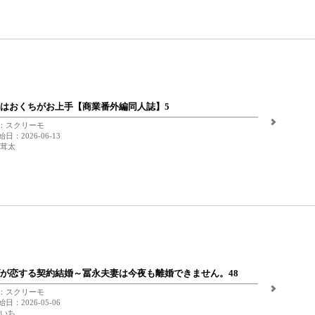
はおくちがお上手【商業番外編同人誌】5
：スクリーモ
日：2026-06-13
 茸太
が恋する契約結婚～冨永夫妻は今夜も離婚できません。48
：スクリーモ
日：2026-05-06
 いち