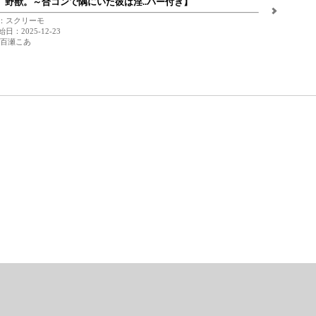
、野獣。～合コンで隅にいた彼は淫..パー付き】
：スクリーモ
日：2025-12-23
 百瀬こあ