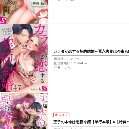
カラダが恋する契約結婚～冨永夫妻は今夜も
出版社：スクリーモ
配信開始日：2026-03-25
作者： いち
オススメ
王子の本命は悪役令嬢【単行本版】6【特典