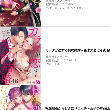
出版社：スクリーモ
配信開始日：2026-02-25
作者： Re:mimu（ひなた未夢）
カラダが恋する契約結婚～冨永夫妻は今夜も
出版社：スクリーモ
配信開始日：2026-01-14
作者： いち
転生初夜からむさぼりエッチ～王子の本命は悪