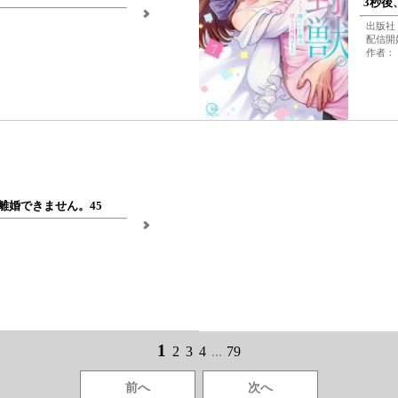
3秒後
出版社
配信開始
作者：
離婚できません。45
1
2
3
4
...
79
前へ
次へ