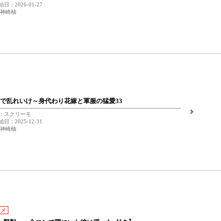
日：2026-01-27
 神崎柚
で乱れいけ～身代わり花嫁と軍服の猛愛33
：スクリーモ
日：2025-12-31
 神崎柚
スメ