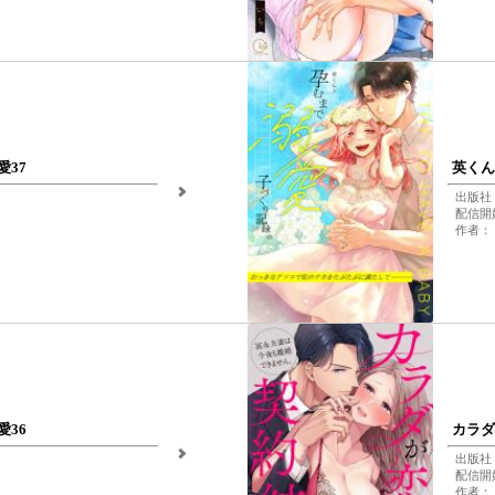
37
英くん
出版社
配信開始
作者：
36
カラダ
出版社
配信開始
作者：