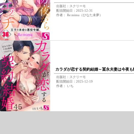
出版社：スクリーモ
配信開始日：2025-12-31
作者： Re:mimu（ひなた未夢）
カラダが恋する契約結婚～冨永夫妻は今夜も
出版社：スクリーモ
配信開始日：2025-12-19
作者： いち