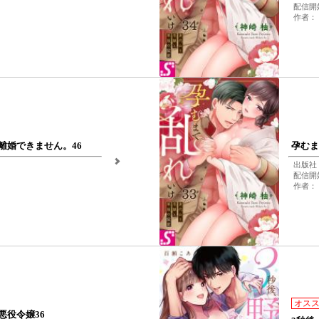
配信開始
作者：
離婚できません。46
孕むま
出版社
配信開始
作者：
オス
役令嬢36