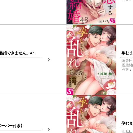
離婚できません。47
孕むま
出版社
配信開始
作者：
孕むま
ペーパー付き】
出版社