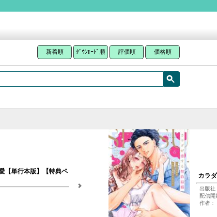
新着順
ﾀﾞｳﾝﾛｰﾄﾞ順
評価順
価格順
愛【単行本版】【特典ペ
カラダ
出版社
配信開始
作者：