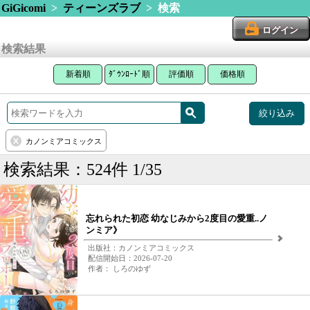
GiGicomi
>
ティーンズラブ
> 検索
ログイン
検索結果
新着順
ﾀﾞｳﾝﾛｰﾄﾞ順
評価順
価格順
絞り込み
カノンミアコミックス
検索結果：524件 1/35
忘れられた初恋 幼なじみから2度目の愛重..ノ
ンミア》
出版社：カノンミアコミックス
配信開始日：2026-07-20
作者： しろのゆず