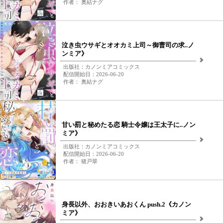
作者： 奥結ナグ
泣き虫ウサギとオオカミ上司～御曹司の求..ノ
ンミア》
出版社：カノンミアコミックス
配信開始日：2026-06-20
作者： 奥結ナグ
甘い罰と秘めたる恋 騎士令嬢は王太子に..ノン
ミア》
出版社：カノンミアコミックス
配信開始日：2026-06-20
作者： 猪戸翠
身長以外、おおきいあおくん push.2《カノン
ミア》