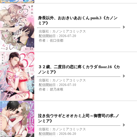
身長以外、おおきいあおくん push.3《カノン
ミア》
出版社：カノンミアコミックス
配信開始日：2026-07-20
作者： 佐口佳都
３２歳、二度目の恋に疼くカラダ floor.16《カ
ノンミア》
出版社：カノンミアコミックス
配信開始日：2026-07-10
作者： 碧乃未唯
泣き虫ウサギとオオカミ上司～御曹司の求..ノ
ンミア》
出版社：カノンミアコミックス
配信開始日：2026-06-20