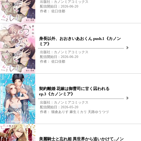
出版社：カノンミアコミックス
配信開始日：2026-06-20
作者： 佐口佳都
身長以外、おおきいあおくん push.1《カノン
ミア》
出版社：カノンミアコミックス
配信開始日：2026-06-20
作者： 佐口佳都
契約離婚 花嫁は御曹司に甘く囚われる
ep.3《カノンミア》
出版社：カノンミアコミックス
配信開始日：2026-05-20
作者： 猫倉ありす 麻生ミカリ 天路ゆうつづ
美麗騎士と忘れ姫 異世界から追いかけて..ノン