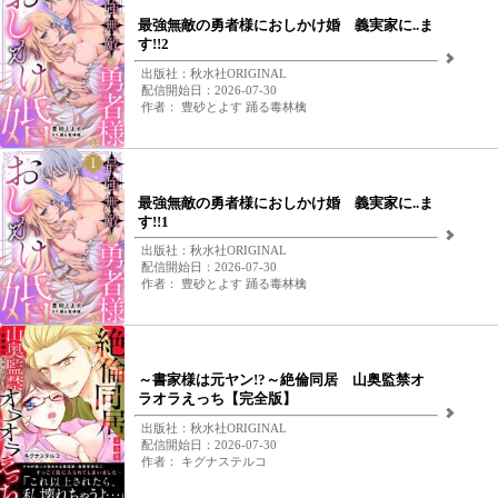
最強無敵の勇者様におしかけ婚 義実家に..ま
す!!2
出版社：秋水社ORIGINAL
配信開始日：2026-07-30
作者： 豊砂とよす 踊る毒林檎
最強無敵の勇者様におしかけ婚 義実家に..ま
す!!1
出版社：秋水社ORIGINAL
配信開始日：2026-07-30
作者： 豊砂とよす 踊る毒林檎
～書家様は元ヤン!?～絶倫同居 山奥監禁オ
ラオラえっち【完全版】
出版社：秋水社ORIGINAL
配信開始日：2026-07-30
作者： キグナステルコ