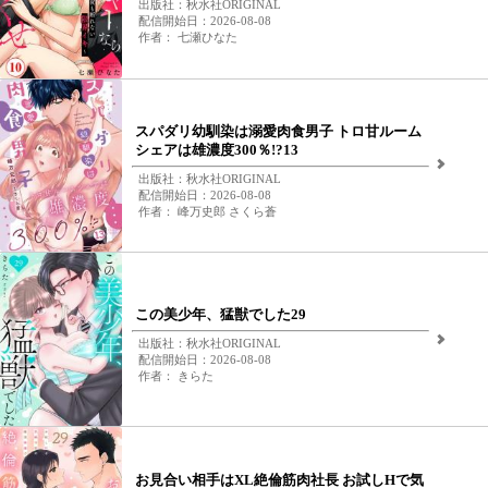
出版社：秋水社ORIGINAL
配信開始日：2026-08-08
作者： 七瀬ひなた
スパダリ幼馴染は溺愛肉食男子 トロ甘ルーム
シェアは雄濃度300％!?13
出版社：秋水社ORIGINAL
配信開始日：2026-08-08
作者： 峰万史郎 さくら蒼
この美少年、猛獣でした29
出版社：秋水社ORIGINAL
配信開始日：2026-08-08
作者： きらた
お見合い相手はXL絶倫筋肉社長 お試しHで気