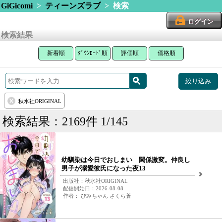
GiGicomi
>
ティーンズラブ
> 検索
ログイン
検索結果
新着順
ﾀﾞｳﾝﾛｰﾄﾞ順
評価順
価格順
絞り込み
秋水社ORIGINAL
検索結果：2169件 1/145
幼馴染は今日でおしまい 関係激変。仲良し
男子が溺愛彼氏になった夜13
出版社：秋水社ORIGINAL
配信開始日：2026-08-08
作者： ぴみちゃん さくら蒼