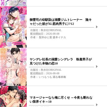
御曹司の幼馴染は溺愛ジムトレーナー 陰キ
ャだった彼がXL筋肉男子に!?12
出版社：秋水社ORIGINAL
配信開始日：2026-08-08
作者： 梨井ゆと梨 森本イチカ
ヤンデレ社長の溺愛シンデレラ 執着男子が
見つけた本物の恋10
出版社：秋水社ORIGINAL
配信開始日：2026-08-08
作者： いつもつも 踊る毒林檎
マネージャーなら俺に尽くせ ～今夜も断れな
い限界イキ～10