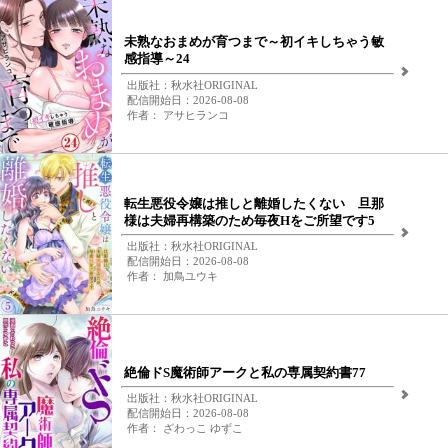
未熟なおまめが育つまで～初イキしちゃう敏
感指導～24
出版社：秋水社ORIGINAL
配信開始日：2026-08-08
作者： アサヒランコ
転生悪役令嬢は推しと離婚したくない 旦那
様は夫婦再構築のため毎夜Hをご所望です5
出版社：秋水社ORIGINAL
配信開始日：2026-08-08
作者： 加鳥ユウキ
絶倫ドS魔術師アークと私の専属契約書77
出版社：秋水社ORIGINAL
配信開始日：2026-08-08
作者： ざわっこ ゆずこ