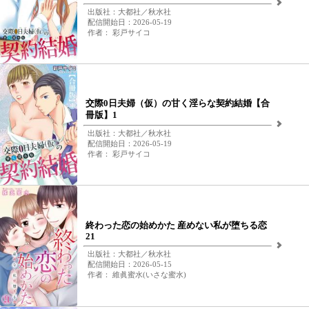
出版社：大都社／秋水社
配信開始日：2026-05-19
作者： 彩戸サイコ
交際0日夫婦（仮）の甘く淫らな契約結婚【合
冊版】1
出版社：大都社／秋水社
配信開始日：2026-05-19
作者： 彩戸サイコ
終わった恋の始めかた 産めない私が堕ちる恋
21
出版社：大都社／秋水社
配信開始日：2026-05-15
作者： 維眞蜜水(いさな蜜水)