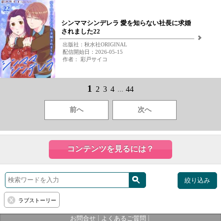
シンママシンデレラ 愛を知らない社長に求婚
されました22
出版社：秋水社ORIGINAL
配信開始日：2026-05-15
作者： 彩戸サイコ
1
2
3
4
...
44
前へ
次へ
コンテンツを見るには？
絞り込み
ラブストーリー
|
|
お問合せ
よくあるご質問