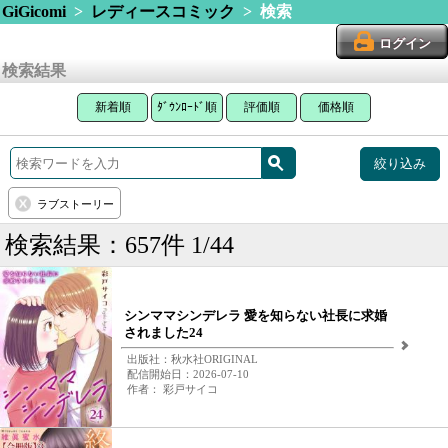
GiGicomi
>
レディースコミック
> 検索
ログイン
検索結果
新着順
ﾀﾞｳﾝﾛｰﾄﾞ順
評価順
価格順
絞り込み
ラブストーリー
検索結果：657件 1/44
シンママシンデレラ 愛を知らない社長に求婚
されました24
出版社：秋水社ORIGINAL
配信開始日：2026-07-10
作者： 彩戸サイコ