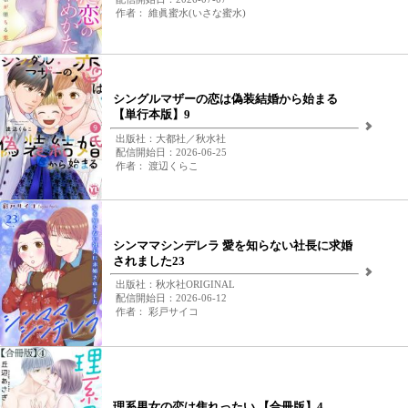
作者： 維眞蜜水(いさな蜜水)
シングルマザーの恋は偽装結婚から始まる
【単行本版】9
出版社：大都社／秋水社
配信開始日：2026-06-25
作者： 渡辺くらこ
シンママシンデレラ 愛を知らない社長に求婚
されました23
出版社：秋水社ORIGINAL
配信開始日：2026-06-12
作者： 彩戸サイコ
理系男女の恋は焦れったい 【合冊版】4