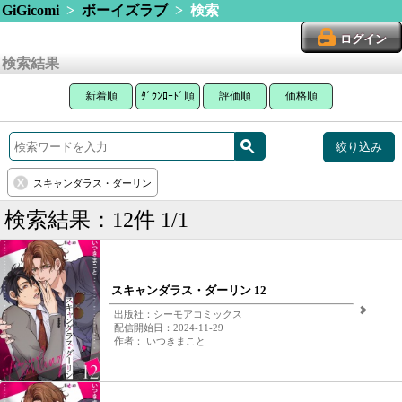
GiGicomi
>
ボーイズラブ
> 検索
ログイン
検索結果
新着順
ﾀﾞｳﾝﾛｰﾄﾞ順
評価順
価格順
絞り込み
スキャンダラス・ダーリン
検索結果：12件 1/1
スキャンダラス・ダーリン 12
出版社：シーモアコミックス
配信開始日：2024-11-29
作者： いつきまこと