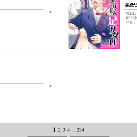
妄想だ
出版社
配信開始
作者：
1
2
3
4
...
234