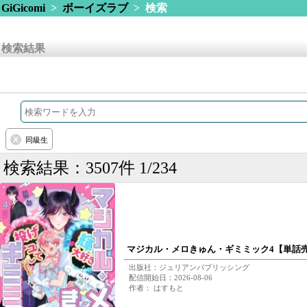
GiGicomi
>
ボーイズラブ
> 検索
検索結果
同級生
検索結果：3507件 1/234
マジカル・メロきゅん・ギミミック4【単話
出版社：ジュリアンパブリッシング
配信開始日：2026-08-06
作者： はすもと