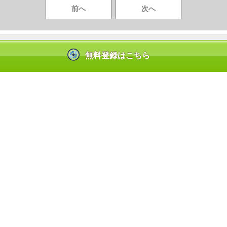
前へ
次へ
コンテンツを見るには？
無料登録はこちら
|
|
お問合せ
よくあるご質問
ンテンツ使用許諾を得た正規版配信サービスであることを示す登録商標（登録番
しているサービスの一覧はこちら→
https://aebs.or.jp/
(C) GiGicomi