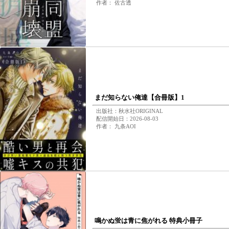
作者： 佐古透
まだ知らない俺達【合冊版】1
出版社：秋水社ORIGINAL
配信開始日：2026-08-03
作者： 九条AOI
鳴かぬ蛍は青に焦がれる 特典小冊子