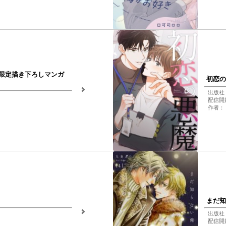
限定描き下ろしマンガ
初恋の悪
出版社：Fu
配信開始
作者： 
まだ知
出版社：
配信開始