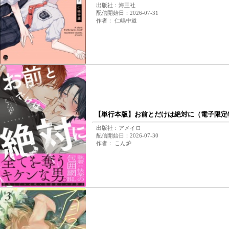
出版社：海王社
配信開始日：2026-07-31
作者： 仁嶋中道
【単行本版】お前とだけは絶対に（電子限定
出版社：アメイロ
配信開始日：2026-07-30
作者： こん炉