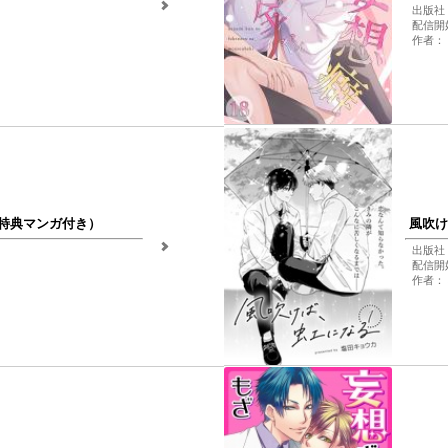
出版社
配信開始
作者：
特典マンガ付き）
風吹け
出版社
配信開始
作者：