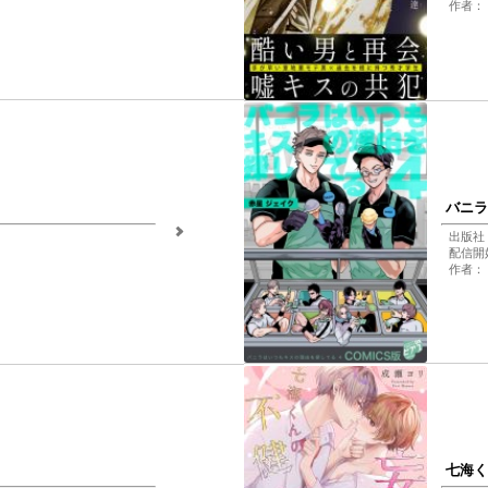
作者： 
バニラ
出版社
配信開始
作者：
七海く