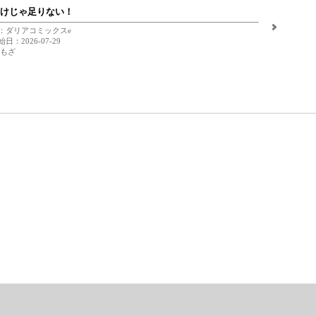
けじゃ足りない！
：ダリアコミックスe
日：2026-07-29
 もざ