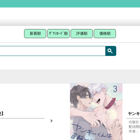
新着順
ﾀﾞｳﾝﾛｰﾄﾞ順
評価順
価格順
売】
ヤンキ
出版社
配信開始
作者：