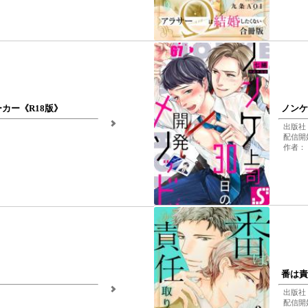
カー《R18版》
ノンケ
出版社
配信開始
作者：
番は責
出版社：
配信開始