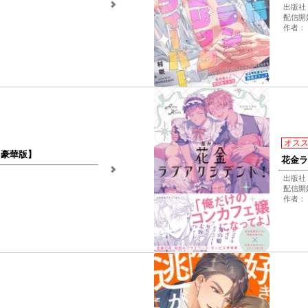
出版社
配信開始
作者： 
オス
【豪華版】
花金ラ
出版社
配信開始
作者：