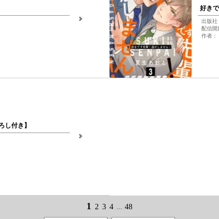
好きで
出版社
配信開始
作者：
ろし付き】
1
2
3
4
...
48