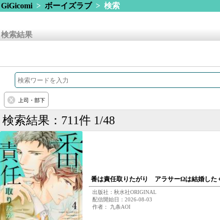
GiGicomi
>
ボーイズラブ
> 検索
検索結果
上司・部下
検索結果：711件 1/48
番は責任取りたがり アラサーΩは結婚した
出版社：秋水社ORIGINAL
配信開始日：2026-08-03
作者： 九条AOI