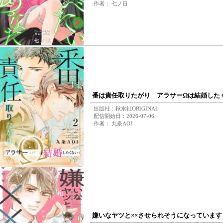
作者： 七ノ日
番は責任取りたがり アラサーΩは結婚した
出版社：秋水社ORIGINAL
配信開始日：2026-07-06
作者： 九条AOI
嫌いなヤツと××させられそうになっていま