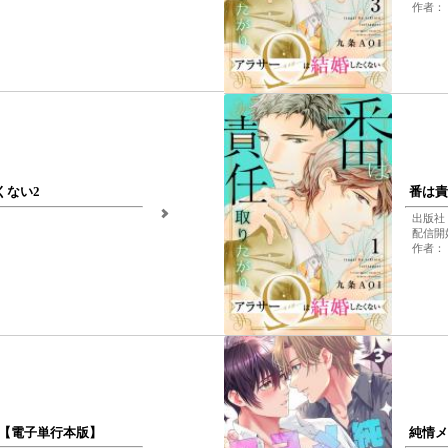
作者： 
くない2
番は責
出版社：
配信開始
作者： 
す【電子単行本版】
純情メ