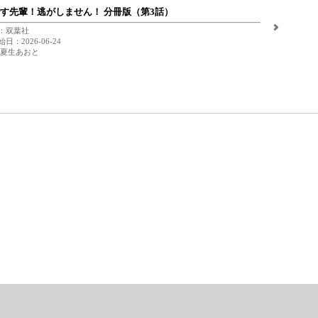
す先輩！逃がしません！ 分冊版（第3話）
：双葉社
日：2026-06-24
 夏生あおと