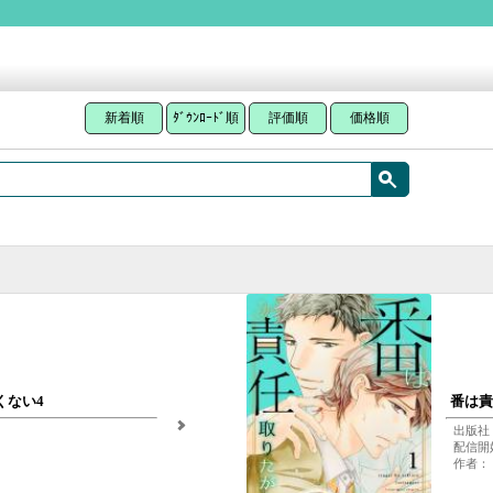
新着順
ﾀﾞｳﾝﾛｰﾄﾞ順
評価順
価格順
くない4
番は責
出版社：
配信開始
作者： 