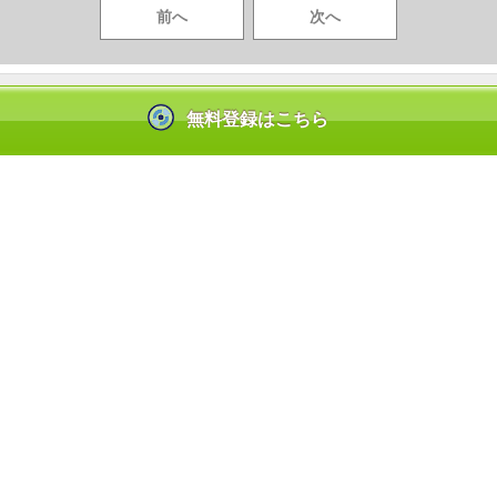
前へ
次へ
コンテンツを見るには？
無料登録はこちら
|
|
お問合せ
よくあるご質問
ンテンツ使用許諾を得た正規版配信サービスであることを示す登録商標（登録番
しているサービスの一覧はこちら→
https://aebs.or.jp/
(C) GiGicomi